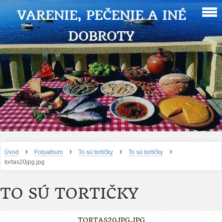
VARENIE, PEČENIE A INÉ
DOBROTY
›
›
›
›
Úvod
Fotoalbum
To sú tortičky
To sú tortičky
tortas20jpg.jpg
TO SÚ TORTIČKY
TORTAS20JPG.JPG