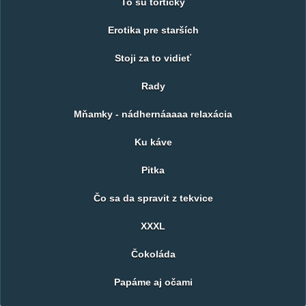
To sú tortičky
Erotika pre starších
Stoji za to vidieť
Rady
Mňamky - nádhernáaaaa relaxácia
Ku káve
Pitka
Čo sa da spravit z tekvice
XXXL
Čokoláda
Papáme aj očami