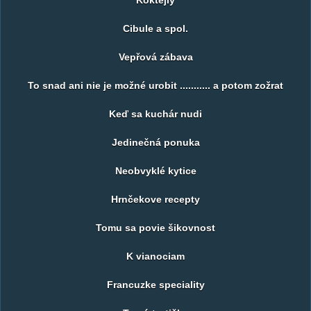
Koktejly
Cibule a spol.
Vepřová zábava
To snad ani nie je možné urobit ........... a potom zožrat
Keď sa kuchár nudi
Jedinečná ponuka
Neobvyklé kytice
Hrnčekove recepty
Tomu sa povie šikovnost
K vianociam
Francuzke speciality