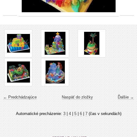
← Predchádzajúce
Naspäť do zložky
Ďalšie →
Automatické precházenie:
3
|
4
|
5
|
6
|
7
(čas v sekundách)