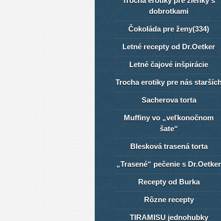
Trocha erotiky pre žienky s
dobrotkami
Čokoláda pre ženy(334)
Letné recepty od Dr.Oetker
Letné čajové inšpirácie
Trocha erotiky pre nás staršíc
Sacherova torta
Muffiny vo „veľkonočnom
šate“
Blesková trasená torta
„Trasené“ pečenie s Dr.Oetker
Recepty od Burka
Rôzne recepty
TIRAMISU jednohubky