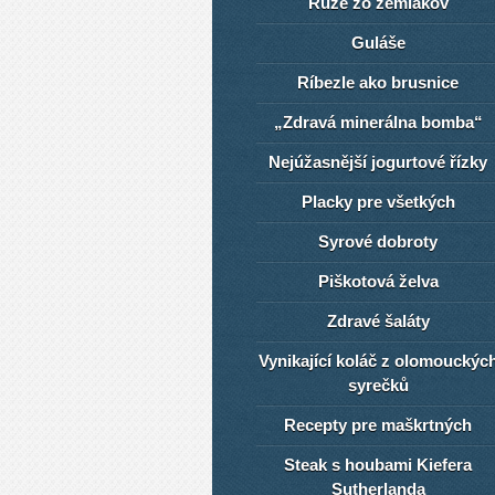
Ruže zo zemiakov
Guláše
Ríbezle ako brusnice
„Zdravá minerálna bomba“
Nejúžasnější jogurtové řízky
Placky pre všetkých
Syrové dobroty
Piškotová želva
Zdravé šaláty
Vynikající koláč z olomouckýc
syrečků
Recepty pre maškrtných
Steak s houbami Kiefera
Sutherlanda