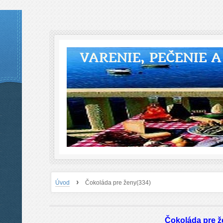
VARENIE, PEČENIE 
›
Úvod
Čokoláda pre ženy(334)
Čokoláda pre ž