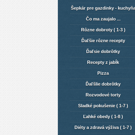
Šepkár pre gazdinky - kuchyň
Čo ma zaujalo ...
Rôzne dobroty ( 1-3 )
Ďaľšie rôzne recepty
Ďaľsie dobrôtky
Recepty z jabĺk
Pizza
ĎaľšIie dobrôtky
Rozvodové torty
Sladké pokušenie ( 1-7 )
Ľahké obedy ( 1-8 )
Diéty a zdravá výživa ( 1-7 )