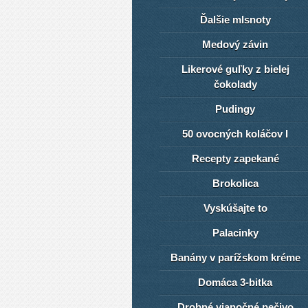
Ďalšie mlsnoty
Medový závin
Likerové guľky z bielej
čokolady
Pudingy
50 ovocných koláčov I
Recepty zapekané
Brokolica
Vyskúšajte to
Palacinky
Banány v parížskom kréme
Domáca 3-bitka
Drobné vianočné pečivo