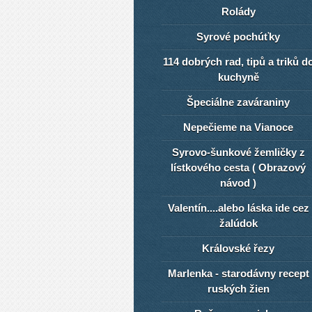
Rolády
Syrové pochúťky
114 dobrých rad, tipů a triků d
kuchyně
Špeciálne zaváraniny
Nepečieme na Vianoce
Syrovo-šunkové žemličky z
lístkového cesta ( Obrazový
návod )
Valentín....alebo láska ide cez
žalúdok
Královské řezy
Marlenka - starodávny recept
ruských žien