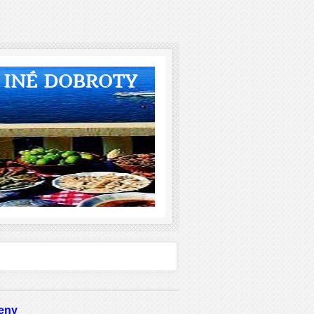
A INÉ DOBROTY
eny