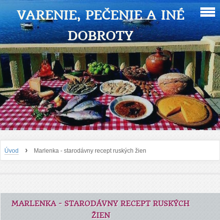
VARENIE, PEČENIE A INÉ
DOBROTY
›
Úvod
Marlenka - starodávny recept ruských žien
MARLENKA - STARODÁVNY RECEPT RUSKÝCH
ŽIEN