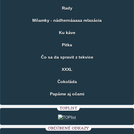
Rady
Mňamky - nádhernáaaaa relaxácia
Ku káve
Pitka
Čo sa da spravit z tekvice
XXXL
Čokoláda
Papáme aj očami
TOPLIST
OBĽÚBENÉ ODKAZY