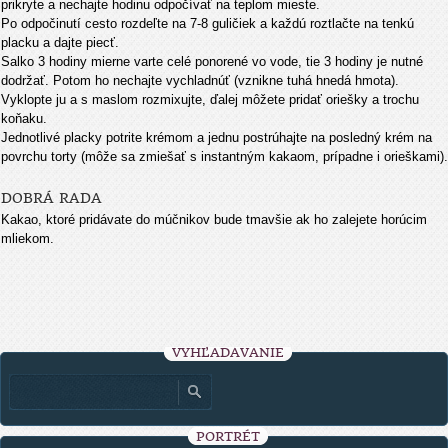
prikryte a nechajte hodinu odpočívať na teplom mieste.
Po odpočinutí cesto rozdeľte na 7-8 guličiek a každú roztlačte na tenkú
placku a dajte piecť.
Salko 3 hodiny mierne varte celé ponorené vo vode, tie 3 hodiny je nutné
dodržať. Potom ho nechajte vychladnúť (vznikne tuhá hnedá hmota).
Vyklopte ju a s maslom rozmixujte, ďalej môžete pridať oriešky a trochu
koňaku.
Jednotlivé placky potrite krémom a jednu postrúhajte na posledný krém na
povrchu torty (môže sa zmiešať s instantným kakaom, prípadne i orieškami).
DOBRÁ RADA
Kakao, ktoré pridávate do múčnikov bude tmavšie ak ho zalejete horúcim
mliekom.
VYHĽADÁVANIE
PORTRÉT