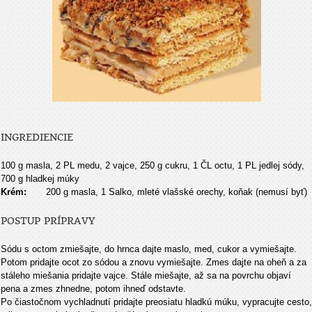
INGREDIENCIE
100 g masla, 2 PL medu, 2 vajce, 250 g cukru, 1 ČL octu, 1 PL jedlej sódy,
700 g hladkej múky
Krém:
200 g masla, 1 Salko, mleté vlašské orechy, koňak (nemusí byť)
POSTUP PRÍPRAVY
Sódu s octom zmiešajte, do hrnca dajte maslo, med, cukor a vymiešajte.
Potom pridajte ocot zo sódou a znovu vymiešajte. Zmes dajte na oheň a za
stáleho miešania pridajte vajce. Stále miešajte, až sa na povrchu objaví
pena a zmes zhnedne, potom ihneď odstavte.
Po čiastočnom vychladnutí pridajte preosiatu hladkú múku, vypracujte cesto,