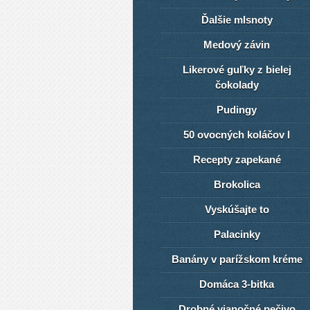
Ďalšie mlsnoty
Medový závin
Likerové guľky z bielej
čokolady
Pudingy
50 ovocných koláčov I
Recepty zapekané
Brokolica
Vyskúšajte to
Palacinky
Banány v parížskom kréme
Domáca 3-bitka
Drobné vianočné pečivo