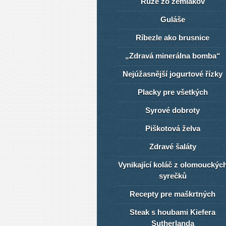
Ruže zo zemiakov
Guláše
Ríbezle ako brusnice
„Zdravá minerálna bomba“
Nejúžasnější jogurtové řízky
Placky pre všetkých
Syrové dobroty
Piškotová želva
Zdravé šaláty
Vynikající koláč z olomouckýc
syrečků
Recepty pre maškrtných
Steak s houbami Kiefera
Sutherlanda