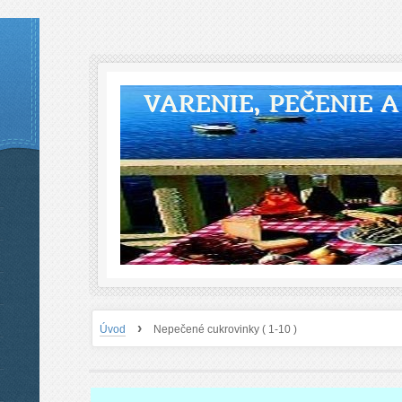
VARENIE, PEČENIE 
›
Úvod
Nepečené cukrovinky ( 1-10 )