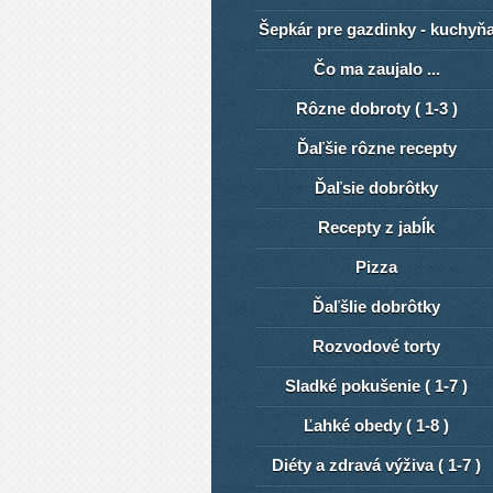
Šepkár pre gazdinky - kuchyň
Čo ma zaujalo ...
Rôzne dobroty ( 1-3 )
Ďaľšie rôzne recepty
Ďaľsie dobrôtky
Recepty z jabĺk
Pizza
ĎaľšIie dobrôtky
Rozvodové torty
Sladké pokušenie ( 1-7 )
Ľahké obedy ( 1-8 )
Diéty a zdravá výživa ( 1-7 )