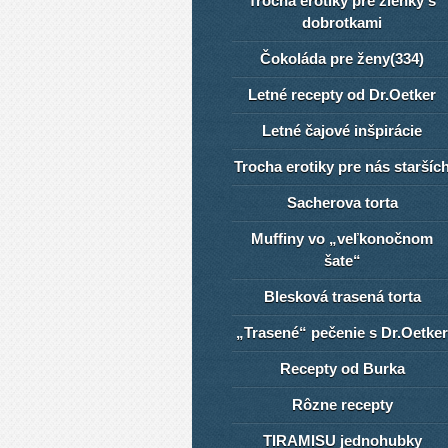
Trocha erotiky pre žienky s
dobrotkami
Čokoláda pre ženy(334)
Letné recepty od Dr.Oetker
Letné čajové inšpirácie
Trocha erotiky pre nás staršíc
Sacherova torta
Muffiny vo „veľkonočnom
šate“
Blesková trasená torta
„Trasené“ pečenie s Dr.Oetker
Recepty od Burka
Rôzne recepty
TIRAMISU jednohubky