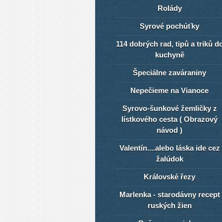
Rolády
Syrové pochúťky
114 dobrých rad, tipů a triků d
kuchyně
Špeciálne zaváraniny
Nepečieme na Vianoce
Syrovo-šunkové žemličky z
lístkového cesta ( Obrazový
návod )
Valentín....alebo láska ide cez
žalúdok
Královské řezy
Marlenka - starodávny recept
ruských žien