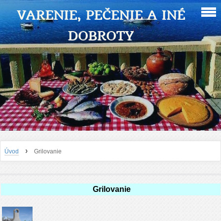
VARENIE, PEČENIE A INÉ
DOBROTY
›
Úvod
Grilovanie
Grilovanie