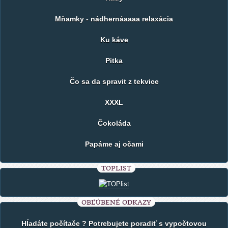
Mňamky - nádhernáaaaa relaxácia
Ku káve
Pitka
Čo sa da spravit z tekvice
XXXL
Čokoláda
Papáme aj očami
TOPLIST
OBĽÚBENÉ ODKAZY
Hĺadáte počítače ? Potrebujete poradiť s vypočtovou