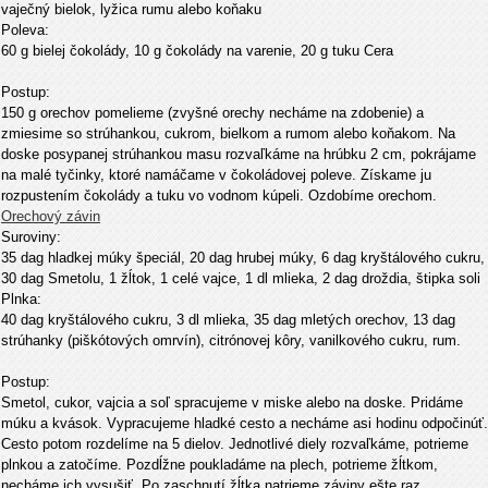
vaječný bielok, lyžica rumu alebo koňaku
Poleva:
60 g bielej čokolády, 10 g čokolády na varenie, 20 g tuku Cera
Postup:
150 g orechov pomelieme (zvyšné orechy necháme na zdobenie) a
zmiesime so strúhankou, cukrom, bielkom a rumom alebo koňakom. Na
doske posypanej strúhankou masu rozvaľkáme na hrúbku 2 cm, pokrájame
na malé tyčinky, ktoré namáčame v čokoládovej poleve. Získame ju
rozpustením čokolády a tuku vo vodnom kúpeli. Ozdobíme orechom.
Orechový závin
Suroviny:
35 dag hladkej múky špeciál, 20 dag hrubej múky, 6 dag kryštálového cukru,
30 dag Smetolu, 1 žĺtok, 1 celé vajce, 1 dl mlieka, 2 dag droždia, štipka soli
Plnka:
40 dag kryštálového cukru, 3 dl mlieka, 35 dag mletých orechov, 13 dag
strúhanky (piškótových omrvín), citrónovej kôry, vanilkového cukru, rum.
Postup:
Smetol, cukor, vajcia a soľ spracujeme v miske alebo na doske. Pridáme
múku a kvások. Vypracujeme hladké cesto a necháme asi hodinu odpočinúť.
Cesto potom rozdelíme na 5 dielov. Jednotlivé diely rozvaľkáme, potrieme
plnkou a zatočíme. Pozdĺžne poukladáme na plech, potrieme žĺtkom,
necháme ich vysušiť. Po zaschnutí žĺtka natrieme záviny ešte raz,