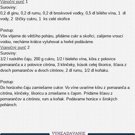
Vánoční punč
1
Suroviny:
0,2 dl ginu, 0,2 dl rumu, 0,2 dl broskvové vodky, 0,5 dl bílého vína, 1
dl
vody, 2
lžičky cukru, 1
ks celé skořice
Postup:
Vše vlijeme do většího poháru, přidáme cukr a skořici, zalijeme vroucí
vodou, necháme krátce vyluhovat a horké podáváme.
Vianočný punč
2
Suroviny:
1/2 l ruského čaju, 200 g cukru, 1/2 l bieleho vína, kôra z polovice
pomaranča a z polovice citróna, 3 klinčeky, kúsok celej škorice, šťava z
dvoch pomarančov a dvoch citrónov, 2 dl rumu, 1/2 dl koňaku.
Postup:
Do horúceho čaju zamiešame cukor. Vo víne uvaríme kôru z pomaranča a
citróna, klinčeky, škoricu a zmiešame s čajom. Pridáme šťavu z
pomarančov a citrónov, rum a koňak. Podávame horúce v širokých
pohároch.
VYHĽADÁVANIE