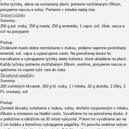
širšie tyčinky, dáme na vymastený plech, potrieme rozšľahaným žĺtkom,
posypeme rascou a soľou. Pečieme v stredne teplej rúre.
Syrové tyčinky
Suroviny:
250 g pol. múky, 250 g masla, 250 g ementálu, 1 vajce, soľ, žĺtok, rasca a
soľ na posypanie
Postup:
Zmäknuté maslo dobre rozmiešame s múkou, pridáme najemno postrúhaný
ementál, soľ, vajce a vypracujeme cesto. Na pomúčenej doske ho
rozvaľkáme a vykrajujeme tyčinky alebo kolieska, ktoré ukladáme na plech.
Každú tyčinku potrieme rozšľahaným žĺtkom, osolíme, posypeme rascou a
upečieme vo vopred vyhr. rúre do zlata.
Škvarkové pagáčiky
Suroviny:
200 zomletých škvariek, 350 g hl. múky, 1 l mlieka, 20 g droždia, 2 žĺtky, 2
PL smotany, soľ
Postup:
Zomleté škvarky zmiešame s múkou, soľou, droždím rozpusteným v mlieku,
žĺtkami a smotanou na hladké cesto, Vyvaľkáme ho na pomúčenej doske, 4
x preložíme a odložíme na 30 minút vykysnúť. Potom ho vyvaľkáme asi na
2 cm hrúbku a formičkou vykrajujeme pagáčiky. Po povrchu urobíme nožom