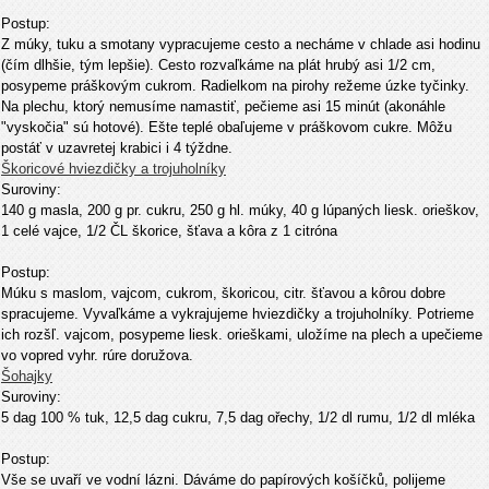
Postup:
Z múky, tuku a smotany vypracujeme cesto a necháme v chlade asi hodinu
(čím dlhšie, tým lepšie). Cesto rozvaľkáme na plát hrubý asi 1/2 cm,
posypeme práškovým cukrom. Radielkom na pirohy režeme úzke tyčinky.
Na plechu, ktorý nemusíme namastiť, pečieme asi 15 minút (akonáhle
"vyskočia" sú hotové). Ešte teplé obaľujeme v práškovom cukre. Môžu
postáť v uzavretej krabici i 4 týždne.
Škoricové hviezdičky a trojuholníky
Suroviny:
140 g masla, 200 g pr. cukru, 250 g hl. múky, 40 g lúpaných liesk. orieškov,
1 celé vajce, 1/2 ČL škorice, šťava a kôra z 1 citróna
Postup:
Múku s maslom, vajcom, cukrom, škoricou, citr. šťavou a kôrou dobre
spracujeme. Vyvaľkáme a vykrajujeme hviezdičky a trojuholníky. Potrieme
ich rozšľ. vajcom, posypeme liesk. orieškami, uložíme na plech a upečieme
vo vopred vyhr. rúre doružova.
Šohajky
Suroviny:
5 dag 100 % tuk, 12,5 dag cukru, 7,5 dag ořechy, 1/2 dl rumu, 1/2 dl mléka
Postup:
Vše se uvaří ve vodní lázni. Dáváme do papírových košíčků, polijeme