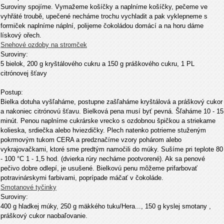
Suroviny spojíme. Vymažeme košíčky a naplníme košíčky, pečeme ve
vyhřáté troubě, upečené necháme trochu vychladit a pak vyklepneme s
formiček naplníme náplní, polijeme čokoládou domácí a na horu dáme
lískový ořech.
Snehové ozdoby na stromček
Suroviny:
5 bielok, 200 g kryštálového cukru a 150 g práškového cukru, 1 PL
citrónovej šťavy
Postup:
Bielka dotuha vyšľaháme, postupne zašľaháme kryštálová a práškový cukor
a nakoniec citrónovú šťavu. Bielková pena musí byť pevná. Šľaháme 10 - 15
minút. Penou naplníme cukrárske vrecko s ozdobnou špičkou a striekame
kolieska, srdiečka alebo hviezdičky. Plech natenko potrieme stuženým
pokrmovým tukom CERA a predznačíme vzory pohárom alebo
vykrajovačkami, ktoré sme predtým namočili do múky. Sušíme pri teplote 80
- 100 °C 1 - 1,5 hod. (dvierka rúry necháme pootvorené). Ak sa penové
pečivo dobre odlepí, je usušené. Bielkovú penu môžeme prifarbovať
potravinárskymi farbivami, poprípade máčať v čokoláde.
Smotanové tyčinky
Suroviny:
400 g hladkej múky, 250 g mäkkého tuku/Hera..., 150 g kyslej smotany ,
práškový cukor naobaľovanie.