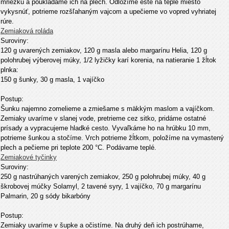
mriežku a poukladáme ich na plech. Odložíme ešte na teplé miesto
vykysnúť, potrieme rozšľahaným vajcom a upečieme vo vopred vyhriatej
rúre.
Zemiaková roláda
Suroviny:
120 g uvarených zemiakov, 120 g masla alebo margarínu Helia, 120 g
polohrubej výberovej múky, 1/2 lyžičky karí korenia, na natieranie 1 žĺtok
plnka:
150 g šunky, 30 g masla, 1 vajíčko
Postup:
Šunku najemno zomelieme a zmiešame s mäkkým maslom a vajíčkom.
Zemiaky uvaríme v slanej vode, pretrieme cez sitko, pridáme ostatné
prísady a vypracujeme hladké cesto. Vyvaľkáme ho na hrúbku 10 mm,
potrieme šunkou a stočíme. Vrch potrieme žĺtkom, položíme na vymastený
plech a pečieme pri teplote 200 °C. Podávame teplé.
Zemiakové tyčinky
Suroviny:
250 g nastrúhaných varených zemiakov, 250 g polohrubej múky, 40 g
škrobovej múčky Solamyl, 2 tavené syry, 1 vajíčko, 70 g margarínu
Palmarin, 20 g sódy bikarbóny
Postup:
Zemiaky uvaríme v šupke a očistíme. Na druhý deň ich postrúhame,