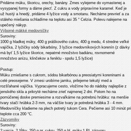
Pridáme múku, škoricu, orechy, banány. Zmes vylejeme do vymastenej a
vysypanej formy a dáme piecť. Z cukru a vody pripravíme karamel. Keď je
už hustý a hnedý, pridáme 4 lyžice vody a smotanu. Necháme prevrieť a za
stáleho miešania schladíme na teplotu asi 35
°
Celzia. Polevu nalejeme na
upečený nákyp.
Výborné mäkké medovníčky
Suroviny:
1000 g hladkej múky, 400 g práškového cukru, 400 g medu, 4 stredne veľké
vajíčka, 2 lyžičky sódy bikarbóny, 3 lyžice medovníkových korenín (z dávky
má byť 1,5 lyžice škorice, nepatrné množstvo badiánu, rovnomerné
množstvo anízu, klinčekov a feniklu - spolu 1,5 lyžice)
Postup:
Múku zmiešame s cukrom, sódou bikarbónou a preosiatymi koreninami a
celé preosejeme. V zmesi urobíme jamku, prilejeme tekutý med a
rozšľahané vajíčka. Vypracujeme cesto, vložíme ho do nádoby najlepšie z
jenského skla a prikryté necháme zrieť najmenej 2 dni. Potom ho na
pomúčenej doske premiesime a rozvaľkáme na potrebnú hrúbku: na menšie
tvary stačí hrúbka 2-3 mm, na väčšie tvary je potrebná hrúbka 3 - 4 mm.
Medovníčky kladieme na plech potretý tukom Cera. Pečieme asi 10 minút pri
teplote cca 200 °C.
Zázvorníky
Suroviny:
2 vajcia, 2 žĺtky, 250 g pr. cukru, 250 g hl. múky,1 PL zázvoru