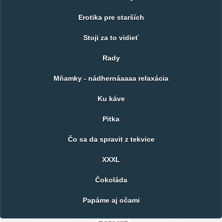
Erotika pre starších
Stoji za to vidieť
Rady
Mňamky - nádhernáaaaa relaxácia
Ku káve
Pitka
Čo sa da spravit z tekvice
XXXL
Čokoláda
Papáme aj očami