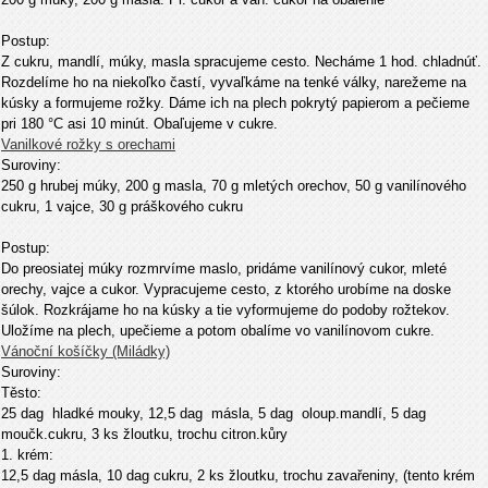
Postup:
Z cukru, mandlí, múky, masla spracujeme cesto. Necháme 1 hod. chladnúť.
Rozdelíme ho na niekoľko častí, vyvaľkáme na tenké války, narežeme na
kúsky a formujeme rožky. Dáme ich na plech pokrytý papierom a pečieme
pri 180 °C asi 10 minút. Obaľujeme v cukre.
Vanilkové rožky s orechami
Suroviny:
250 g hrubej múky, 200 g masla, 70 g mletých orechov, 50 g vanilínového
cukru, 1 vajce, 30 g práškového cukru
Postup:
Do preosiatej múky rozmrvíme maslo, pridáme vanilínový cukor, mleté
orechy, vajce a cukor. Vypracujeme cesto, z ktorého urobíme na doske
šúlok. Rozkrájame ho na kúsky a tie vyformujeme do podoby rožtekov.
Uložíme na plech, upečieme a potom obalíme vo vanilínovom cukre.
Vánoční košíčky (Miládky)
Suroviny:
Těsto:
25 dag
hladké mouky, 12,5 dag
másla, 5 dag
oloup.mandlí, 5 dag
moučk.cukru, 3 ks žloutku, trochu citron.kůry
1. krém:
12,5 dag másla, 10 dag cukru, 2 ks žloutku, trochu zavařeniny, (tento krém