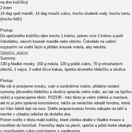
na dno košíčku)
2.krém
14 dag spař.mandlí, 14 dag moučk.cukru, trochu studené vody, trochu rumu,
(trochu řidší)
Postup:
Do upečeného košíčku dám trochu 1.krému, potom více 2.krému a polít
čokoládou, navrch kousek mandle nebo ořechu. Čokoládu na vaření
rozpustím ve vodní lázni a přidám kousek másla, aby netuhla.
Vánoční
pracny
Suroviny:
130 g hladké mouky, 150 g másla, 120 g prášk.cukru, 70 g strouhaných
ořechů, 1 vejce, 3 velké lžíce kakaa, špetka drceného hřebíčku a skořice
Postup:
Na vál si prosijeme mouku, cukr a rozdrobíme máslo, přidáme ostatní
suroviny (drceného hřebíčku a skořice opravdu velmi málo, asi tak na špičku
nože) a vypracujeme těsto. POZOR - toto těsto je velmi měkké a mazlavé,
ale to je jeho správná konzistence, takže se nenechte odradit hmotou, která
se Vám řádně lepí na ruce. Dobře propracovanou hmotu nakupte na talíř a
nechte v chladnu odležet do druhého dne.
Potom tvořte z těsta malé kuličky, které zlehka obalte v hladké mouce a
rozetřete do formiček. Formičky dejte na plech, upečte a ještě horké obalujte
v moučkovém cukru smíchaným s vanilkovým.