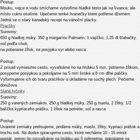
Postup:
Mouku, vejce a vodu smíchame vytvořime hladké testo jak na lívance, ale
místo cukru osolíme. Upečeme tenké livanečky které potřeme džemem.
Jedná se o starý kanadský recept na vánoční placky.
Praclíky
Suroviny:
650 g hladkej múky, 350 g margarínu Palmarin, 1 vajíčko, 1,25 dl šľahačky,
soľ podľa chuti,
na potieranie žĺtok, na posýpku syr alebo rasca
Postup:
Z prísad vymiesime cesto, vyvaľkáme ho na hrúbku 5 mm, potrieme žĺtkom,
posypeme posýpkou a pokrájame na 5 mm široké a 8 cm dlhé paličky.
Vyformujeme ich do tvaru praclíkov a ukladáme na suchý plech. Pečieme
doružova.
Slané tyčinky
Suroviny:
250 g varených zemiakov, 250 g hladkej múky, 250 g masla, 2 žĺtky, 1/2
balíčka kypriaceho prášku, 1 žĺtok na potretie, soľ a rasca
Postup:
Uvarené zemiaky prelisujeme, pridáme múky, maslo, žĺtky, kypriaci prášok a
trochu soli. Na doske spracujeme cesto, ktoré necháme 10 - 15 minút
postáť, potom ho rozvaľkáme na hrúbku asi 5 milimetrov, pokrájame na