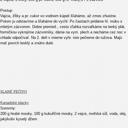
Postup:
Vajcia, žĺtky a pr. cukor vo vodnom kúpeli šľaháme, až zmes zhustne.
Potom ju odstavíme a šľaháme do vychl. Po častiach pridáme hl. múku s
mletým zázvorom. Dobre premieš., cesto zľahka rozvaľkáme na tenký plát,
formičkou vykrojíme zázvorníky, dáme na vym. plech a necháme cez noc v
chlade odpočívať. Na 2. deň v mierne vyhr. rúre pečieme do ružova. Majú
mať povrch lesklý a vnútro duté.
SLANÉ PEČIVO
Kanadské placky
Suroviny:
200 g hrubé mouky, 100 g kukuřičné mouky, 2 vejce, mořská s
ů
l, voda, olej,
jakýkoliv kyselý džem