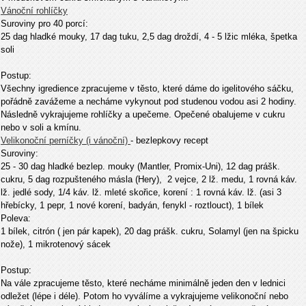
Vánoční rohlíčky
Suroviny pro
40 porcí:
25 dag hladké mouky, 17 dag tuku, 2,5 dag droždí, 4 - 5 lžic mléka, špetka
soli
Postup:
Všechny igredience zpracujeme v těsto, které dáme do igelitového sáčku,
pořádně zavážeme a necháme vykynout pod studenou vodou asi 2 hodiny.
Následně vykrajujeme rohlíčky a upečeme. Opečené obalujeme v cukru
nebo v soli a kmínu.
Velikonoční perníčky (i vánoční)
- bezlepkovy recept
Suroviny:
25 - 30 dag hladké bezlep. mouky (Mantler, Promix-Uni), 12 dag prášk.
cukru, 5 dag rozpušteného másla (Hery),
2 vejce, 2 lž. medu, 1 rovná káv.
lž. jedlé sody, 1/4 káv. lž. mleté skořice, korení : 1 rovná káv. lž. (asi 3
hřebícky, 1 pepr, 1 nové korení, badyán, fenykl - roztlouct), 1 bílek
Poleva:
1 bílek, citrón ( jen pár kapek), 20 dag prášk. cukru, Solamyl (jen na špicku
nože), 1 mikrotenový sácek
Postup:
Na vále zpracujeme t
ě
sto, které necháme minimálně jeden den v lednici
odležet (lépe i déle). Potom ho vyválíme a vykrajujeme velikonoční nebo