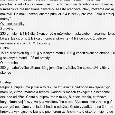
popicháme vidličkou a dáme upiecť. Tento závin sa dá výborne uschovať aj
v mrazničke pre nečakané návštevy. Miesto orechovej plnky môžeme dať aj
makovú. Do maku nazabudneme primlieť 3-4 klinčeky pre vôňu "ako u starej
mamy".
Ovocné trubičky
Suroviny:
230 g múky, 1/4 lyžičky škorice, 90 g mäkkého masla alebo margarínu Helia,
kôra z 1/2 citróna, 1 lyžica citrónovej šťavy, 2 - 4 lyžice vody, 1 balíček
vanilínového cukru B.M.Kávoviny
Plnka:
150 g sušených fíg, 150 g sušených marhúľ 100 g kandizovaného citróna, 50
g sekaných mandlí, 25 ml brandy
Okrem toho:
200 g marhuľového džemu, 50 g jemného kryštálového cukru, 1/4 lyžičky
škorice
Postup:
Najprv si pripravíme plnku a to tak, že zmiešame nadrobno nakrájané figy,
marhule, citrón, mandle a brandy. Nádobu s masou zakryjeme a necháme
cez noc odležať. Cesto si pripravíme z múky, škorice, masla, citrónovej
kôry, citrónovej šťavy, vody a vanilínového cukru. Vyformujeme z neho guľu
a zakrytú necháme v chlade 1 hodinu odležať. Cesto vyvaľkáme na 3-4 mm
hrúbku a vykrajujeme kruhy s priemerom asi 5 cm, ktoré ešte formujeme do