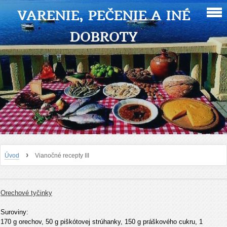
VARENIE, PEČENIE A INÉ
DOBROTY
›
Úvod
Vianočné recepty III
Orechové tyčinky
Suroviny:
170 g orechov, 50 g piškótovej strúhanky, 150 g práškového cukru, 1