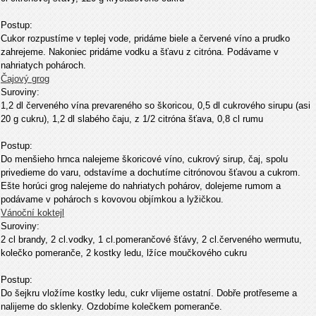
Postup:
Cukor rozpustíme v teplej vode, pridáme biele a červené víno a prudko
zahrejeme. Nakoniec pridáme vodku a šťavu z citróna. Podávame v
nahriatych pohároch.
Čajový grog
Suroviny:
1,2 dl červeného vína prevareného so škoricou, 0,5 dl cukrového sirupu (asi
20 g cukru), 1,2 dl slabého čaju, z 1/2 citróna šťava, 0,8 cl rumu
Postup:
Do menšieho hrnca nalejeme škoricové víno, cukrový sirup, čaj, spolu
privedieme do varu, odstavíme a dochutíme citrónovou šťavou a cukrom.
Ešte horúci grog nalejeme do nahriatych pohárov, dolejeme rumom a
podávame v pohároch s kovovou objímkou a lyžičkou.
Vánoční koktejl
Suroviny:
2 cl brandy, 2 cl.vodky, 1 cl.pomerančové šťávy, 2 cl.červeného wermutu,
kolečko pomeranče, 2 kostky ledu, lžíce moučkového cukru
Postup:
Do šejkru vložíme kostky ledu, cukr vlijeme ostatní. Dobře protřeseme a
nalijeme do sklenky. Ozdobíme kolečkem pomeranče.