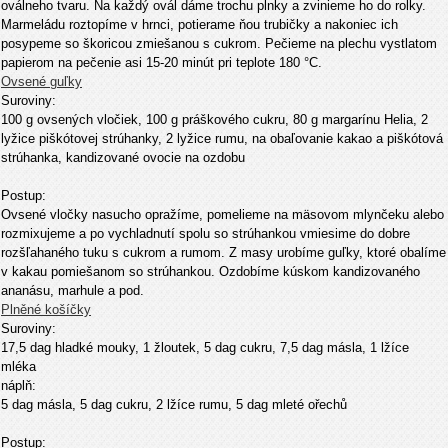
oválneho tvaru. Na každý ovál dáme trochu plnky a zvinieme ho do rolky.
Marmeládu roztopíme v hrnci, potierame ňou trubičky a nakoniec ich
posypeme so škoricou zmiešanou s cukrom. Pečieme na plechu vystlatom
papierom na pečenie asi 15-20 minút pri teplote 180 °C.
Ovsené guľky
Suroviny:
100 g ovsených vločiek, 100 g práškového cukru, 80 g margarínu Helia, 2
lyžice piškótovej strúhanky, 2 lyžice rumu, na obaľovanie kakao a piškótová
strúhanka, kandizované ovocie na ozdobu
Postup:
Ovsené vločky nasucho opražíme, pomelieme na mäsovom mlynčeku alebo
rozmixujeme a po vychladnutí spolu so strúhankou vmiesime do dobre
rozšľahaného tuku s cukrom a rumom. Z masy urobíme guľky, ktoré obalíme
v kakau pomiešanom so strúhankou. Ozdobíme kúskom kandizovaného
ananásu, marhule a pod.
Plněné košíčky
Suroviny:
17,5 dag hladké mouky, 1 žloutek, 5 dag cukru, 7,5 dag másla, 1 lžíce
mléka
náplň:
5 dag másla, 5 dag cukru, 2 lžíce rumu, 5 dag mleté ořechů
Postup: