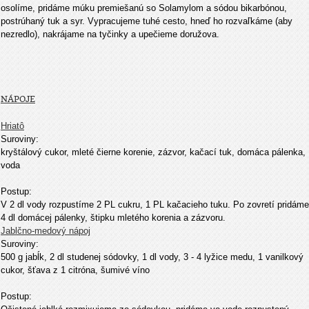
osolíme, pridáme múku premiešanú so Solamylom a sódou bikarbónou,
postrúhaný tuk a syr. Vypracujeme tuhé cesto, hneď ho rozvaľkáme (aby
nezredlo), nakrájame na tyčinky a upečieme doružova.
NÁPOJE
Hriatô
Suroviny:
kryštálový cukor, mleté čierne korenie, zázvor, kačací tuk, domáca pálenka,
voda
Postup:
V 2 dl vody rozpustíme 2 PL cukru, 1 PL kačacieho tuku. Po zovretí pridáme
4 dl domácej pálenky, štipku mletého korenia a zázvoru.
Jablčno-medový nápoj
Suroviny:
500 g jabĺk, 2 dl studenej sódovky, 1 dl vody, 3 - 4 lyžice medu, 1 vanilkový
cukor, šťava z 1 citróna, šumivé víno
Postup: