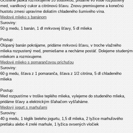
Očistené jablká rozmixujeme zo sódovkou, pridáme vo vode rozpustený
med, vanilkový cukor a citrónovú šťavu. Znovu premixujeme a konečnú
hustotu zmesi upravíme doliatím chladeného šumivého vína.
Medové mlieko s banánom
Suroviny:
50 g medu, 1 banán, 1 dl mrkvovej šťavy, 5 dl mlieka
Postup:
Olúpaný banán pokrájame, pridáme mrkvovú šťavu, v troche vlažného
mlieka rozpustený med, premiešame a necháme postáť. Dolejeme studeným
mliekom a rozmixujeme.
Medové mlieko s pomarančovou príchuťou
Suroviny:
60 g medu, šťava z 1 pomaranča, šťava z 1/2 citróna, 5 dl chladeného
mlieka
Postup:
Med rozpustíme v troške teplého mlieka, vylejeme do studeného mlieka,
pridáme šťavy a elektrickým šľahačom vyšľaháme.
Medový jogurt s marhuľami
Suroviny:
40 g medu, 1 téglik bieleho jogurtu, 1,5 dl mlieka, 2 lyžice marhuľového
pretlaku alebo 4 zrelé marhule, 1 lyžica ovsených vločiek