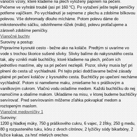
vánoční vzory, které klademe na plech vyložený papírem na pečení.
Pečeme ve vyhráté troubě (asi pri 160 °C). Po vytažení ješte teplé perníčky
potřeme vajíčkem. Po vychladnutí je sejmeme
z
plechu a zdobíme bílkovou
polevou. Vše dohromady dlouho mícháme. Potom polevu dáme do
mikrotenového sáčku, odstrihneme r
ů
žek (málo), polevu protlačujeme a
zároveň zdobíme perníčky.
Vianočné buchty
Suroviny a postup:
Pripravíme kysnuté cesto - bežne ako na koláče. Predtým si uvaríme vo
vode s trochou škorice sušené slivky. Slivky balíme do nakysnutého cesta
tak, aby vznikli malé buchtičky, ktoré kladieme na plech, pričom ich
jednotlivo mastíme, aby sa pri pečení nezlepili. Pozor, slivky musia byť pri
plnení do cesta už vychladnuté. Pri tejto práci dodržiavame bežné zásady
platné pri pečení koláčov z kysnutého cesta. Buchtičky po upečení necháme
vychladnúť. Potom si namelieme maku, zmiešame ho s práškovým a
vanilkovým cukrom. Vlačnú vodu osladíme medom. Každú buchtičku do nej
namočíme a obalíme makom. Ukladáme na misu, v ktorej budeme buchtičky
servírovať. Pred servírovaním môžeme zľahka pokvapkať medom a
roztopeným maslom.
Vianočné medovníčky 1
Suroviny:
1200 g hladkej múky, 750 g práškového cukru, 6 vajec, 2 žĺtky, 250 g medu,
80 g rozpusteného tuku, kôru z dvoch citrónov, 2 lyžičky sódy bikarbóny, 2
lyžice kakaa, za hrsť mletých orechov.