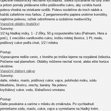
Upečené medovníčky necháme vychladnúť. Bielka vyšľaháme na tuhý sneh
a pritom pomaly pridávame toľko práškového cukru, aby vznikla hustá
poleva vhodná na striekanie ozdôb. Polevu rozdelíme do troch nádob a
každú zafarbíme inou farbou. Z pergamenového papiera urobíme kornútiky,
naplníme polevou, rožtek odstrihneme a ozdobíme medovníčky.
Vianočné oblátky (trubičky)
Suroviny:
1/2 kg hladkej múky, 1 - 2 žĺtky, 50 g rozpusteného tuku (Palmarin, Hera a
pod.), 1 vrecúško vanilkového cukru, trošku mletej škorice, 1 PL medu,
práškový cukor podľa chuti, 1/2 l mlieka
Postup:
Vypracujeme redšie cesto, z ktorého po troške lejeme na rozpálené želiezka.
Pečieme nad plameňom. Oblátky môžeme nechať rovné, alebo ešte horúce
skrútime.
Vianočný ďatlový nákyp
Suroviny:
datle, mlieko, maslo, práškový cukor, vajce, polohrubú múku, sódu
bikarbónu, škoricu, orechy, banány. Na polevu:
kryštálový cukor, vodu, šľahačkovú smotanu.
Postup:
Datle posekáme a varíme v mlieku do zmäknutia. Po vychladnutí
primiešame sódu, maslo, cukor, vajce a vymiešame na hladký krém.