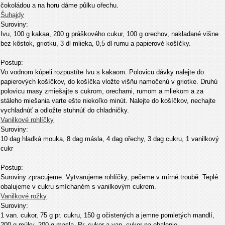
čokoládou a na horu dáme půlku ořechu.
Šuhajdy
Suroviny:
Ivu, 100 g kakaa, 200 g práškového cukur, 100 g orechov, nakladané višne
bez kôstok, griotku, 3 dl mlieka, 0,5 dl rumu a papierové košíčky.
Postup:
Vo vodnom kúpeli rozpustíte Ivu s kakaom. Polovicu dávky nalejte do
papierových košíčkov, do košíčka vložte višňu namočenú v griotke. Druhú
polovicu masy zmiešajte s cukrom, orechami, rumom a mliekom a za
stáleho miešania varte ešte niekoľko minút. Nalejte do košíčkov, nechajte
vychladnúť a odložte stuhnúť do chladničky.
Vanilkové rohlíčky
Suroviny:
10 dag hladká mouka, 8 dag másla, 4 dag ořechy, 3 dag cukru, 1 vanilkový
cukr
Postup:
Suroviny zpracujeme. Vytvarujeme rohlíčky, pečeme v mírné troubě. Teplé
obalujeme v cukru smíchaném s vanilkovým cukrem.
Vanilkové rožky
Suroviny:
1 van. cukor, 75 g pr. cukru, 150 g očistených a jemne pomletých mandlí,
200 g múky, 200 g masla. Pr. cukor a van. cukor na obalenie