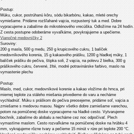
Postup:
Múku, cukor, postrúhanú kôru, sódu bikarbónu, kakao, mleté orechy
vymiešame. Pridáme rozšľahané vajcia, rozpustený tuk a med. Dobre
vypracujeme a zabalíme do mikroténového vrecúška. Odložíme na 24 hodín.
Z cesta postupne odoberáme vyvaľkáme, povykrajujeme a upečieme.
Vianočné medovníčky 2
Suroviny:
200 g masla, 500 g medu, 250 g krupicového cukru, 1 balíček
medovníkového korenia, 15 g kakaového prášku, 1200 g hladkej múky, 1
balíček prášku do pečiva, štipka soli, 2 vajcia, na polevu 2 bielka, 300 g
práškového cukru, červené, žlté, modré potravinárske farbivo, maslo na
vymastenie plechu
Postup:
Maslo, med, cukor, medovníkové korenie a kakao vložíme do hrnca, pri
miernej teplote za stáleho miešania privedieme do varu a necháme
vychladnúť. Múku s práškom do pečiva preosejeme, pridáme soľ, vajcia a
zmiešame s medovou masou. Najprv všetko dobre zamiešame varechou,
potom na pomúčenej doske vypracujeme na hladké cesto. Vytvarujeme
bochník, zabalíme do alobalu a necháme cez noc odpočívať. Plech
vymastíme maslom. Cesto rozvaľkáme na pomúčenej doske na hrúbku 4
mm, vykrajujeme rôzne tvary a pečieme 15 minút v rúre pri teplote 200 °C.