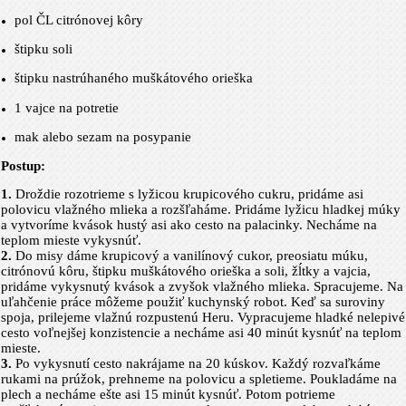
pol ČL citrónovej kôry
štipku soli
štipku nastrúhaného muškátového orieška
1 vajce na potretie
mak alebo sezam na posypanie
Postup:
1.
Droždie rozotrieme s lyžicou krupicového cukru, pridáme asi
polovicu vlažného mlieka a rozšľaháme. Pridáme lyžicu hladkej múky
a vytvoríme kvások hustý asi ako cesto na palacinky. Necháme na
teplom mieste vykysnúť.
2.
Do misy dáme krupicový a vanilínový cukor, preosiatu múku,
citrónovú kôru, štipku muškátového orieška a soli, žĺtky a vajcia,
pridáme vykysnutý kvások a zvyšok vlažného mlieka. Spracujeme. Na
uľahčenie práce môžeme použiť kuchynský robot. Keď sa suroviny
spoja, prilejeme vlažnú rozpustenú Heru. Vypracujeme hladké nelepivé
cesto voľnejšej konzistencie a necháme asi 40 minút kysnúť na teplom
mieste.
3.
Po vykysnutí cesto nakrájame na 20 kúskov. Každý rozvaľkáme
rukami na prúžok, prehneme na polovicu a spletieme. Poukladáme na
plech a necháme ešte asi 15 minút kysnúť. Potom potrieme