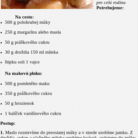
pre celú rodinu
Potrebujeme:
Na cesto:
500 g
polohrubej múky
250 g
margarínu alebo masla
50 g
práškového cukru
30 g
droždia 150 ml mlieka
štipku soli 1 vajce
Na makovú plnku:
500 g
pomletého maku
350 g
práškového cukru
50 g
hrozienok
1 balíček vanilínového cukru
Postup:
1.
Maslo rozmrvíme do preosiatej múky a v strede urobíme jamku. Z
droždia, cukru a vlažného mlieka urobíme kvások, vylejeme do múky,