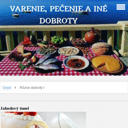
VARENIE, PEČENIE A INÉ
DOBROTY
›
Úvod
Rôzne dobroty I
Jahodový tunel