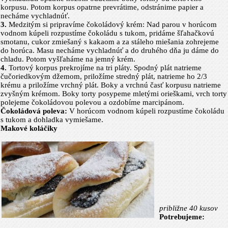
korpusu. Potom korpus opatrne prevrátime, odstránime pa­pier a
necháme vychladnúť.
3.
Medzitým si pripravíme čokoládový krém: Nad parou v horúcom
vodnom kúpeli rozpustíme čokoládu s tukom, pridáme šľahačkovú
smotanu, cukor zmiešaný s kakaom a za stáleho miešania zohre­jeme
do horúca. Masu necháme vychladnúť a do druhého dňa ju dáme do
chladu. Potom vyšľaháme na jemný krém.
4.
Tortový korpus prekrojíme na tri pláty. Spodný plát natrieme
čučoriedkovým džemom, priložíme stredný plát, natrieme ho 2/3
krému a priložíme vrchný plát. Boky a vrchnú časť korpusu natrieme
zvyšným krémom. Boky torty posypeme mletými orieškami, vrch torty
polejeme čokoládovou polevou a ozdobíme marcipánom.
Čokoládová poleva:
V horúcom vodnom kúpeli rozpustíme čokoládu
s tukom a dohladka vymiešame.
Makové koláčiky
približne 40 kusov
Potrebujeme: