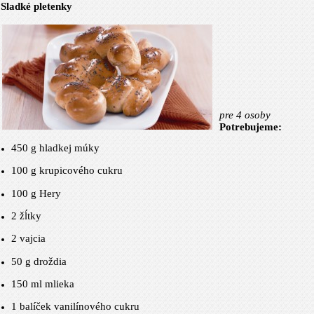
Sladké pletenky
pre 4 osoby
Potrebujeme:
450 g
hladkej múky
100 g
krupicového cukru
100 g
Hery
2 žĺtky
2 vajcia
50 g
droždia
150 ml mlieka
1 balíček vanilínového cukru