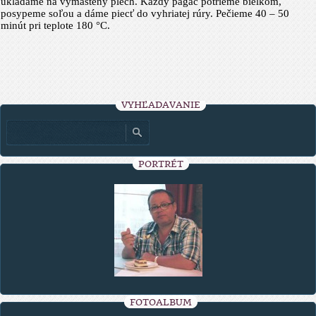
ukladáme na vymastený plech. Každý pagáč potrieme bielkom,
posypeme soľou a dáme piecť do vyhriatej rúry. Pečieme 40 – 50
minút pri teplote 180 °C.
VYHĽADÁVANIE
PORTRÉT
FOTOALBUM