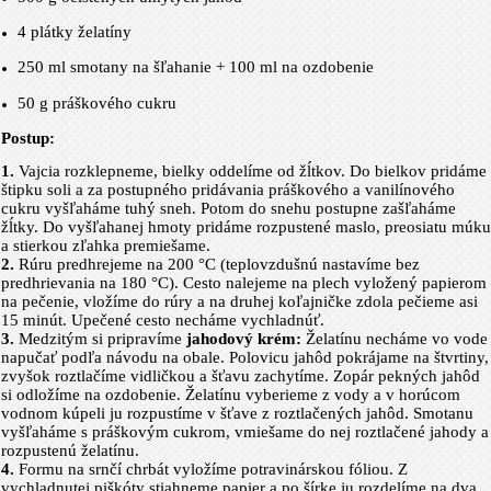
4 plátky želatíny
250 ml smotany na šľahanie + 100 ml na ozdobenie
50 g
práškového cukru
Postup:
1.
Vajcia rozklepneme, bielky oddelíme od žĺtkov. Do bielkov pridáme
štipku soli a za postupného pridávania práškového a vanilínového
cukru vyšľaháme tuhý sneh. Potom do snehu postupne zašľaháme
žĺtky. Do vyšľahanej hmoty pridáme rozpustené maslo, preosiatu múku
a stierkou zľahka premiešame.
2.
Rúru predhrejeme na 200 °C (teplovzdušnú nastavíme bez
predhrievania na 180 °C). Cesto nalejeme na plech vyložený papierom
na pečenie, vložíme do rúry a na druhej koľajničke zdola pečieme asi
15 minút. Upečené cesto necháme vychladnúť.
3.
Medzitým si pripravíme
jahodový krém:
Želatínu necháme vo vode
napučať podľa návodu na obale. Polovicu jahôd pokrájame na štvrtiny,
zvyšok roztlačíme vidličkou a šťavu zachytíme. Zopár pekných jahôd
si odložíme na ozdobenie. Želatínu vyberieme z vody a v horúcom
vodnom kúpeli ju rozpustíme v šťave z roztlačených jahôd. Smotanu
vyšľaháme s práškovým cukrom, vmiešame do nej roztlačené jahody a
rozpustenú želatínu.
4.
Formu na srnčí chrbát vyložíme potravinárskou fóliou. Z
vychladnutej piškóty stiahneme papier a po šírke ju rozdelíme na dva