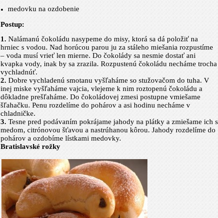
medovku na ozdobenie
Postup:
1.
Nalámanú čokoládu nasypeme do misy, ktorá sa dá položiť na
hrniec s vodou. Nad horúcou parou ju za stáleho miešania rozpustíme
– voda musí vrieť len mierne. Do čokolády sa nesmie dostať ani
kvapka vody, inak by sa zrazila. Rozpustenú čokoládu necháme trocha
vychladnúť.
2.
Dobre vychladenú smotanu vyšľaháme so stužovačom do tuha. V
inej miske vyšľaháme vajcia, vlejeme k nim roztopenú čokoládu a
dôkladne prešľaháme. Do čokoládovej zmesi postupne vmiešame
šľahačku. Penu rozdelíme do pohárov a asi hodinu necháme v
chladničke.
3.
Tesne pred podávaním pokrájame jahody na plátky a zmiešame ich s
me­dom, citrónovou šťavou a nastrúhanou kôrou. Jahody rozdelíme do
pohárov a ozdobíme lístkami medovky.
Bratislavské rožky