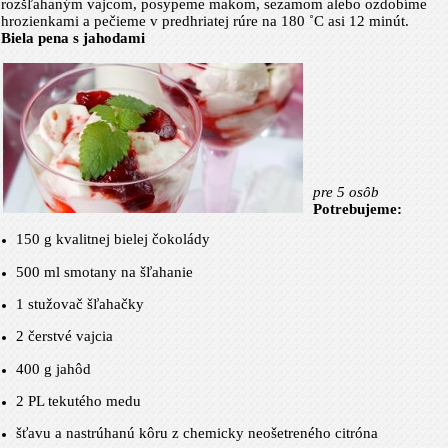
rozšľahaným vajcom, posypeme makom, sezamom alebo ozdobíme
hrozienkami a pečieme v predhriatej rúre na 180 ˚C asi 12 minút.
Biela pena s jahodami
pre 5 osôb
Potrebujeme:
150 g
kvalitnej bielej čokolády
500 ml smotany na šľahanie
1 stužovač šľahačky
2 čerstvé vajcia
400 g
jahôd
2 PL tekutého medu
šťavu a nastrúhanú kôru z chemicky neošetreného citróna