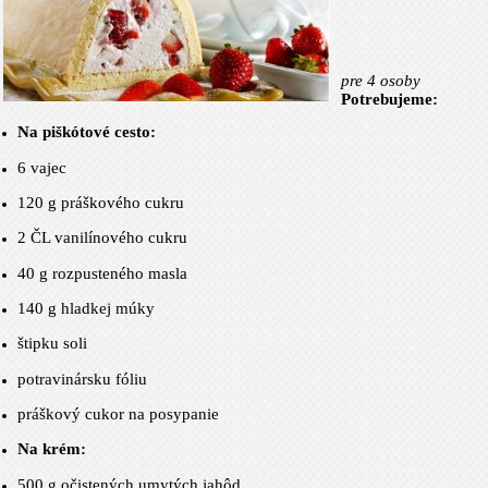
pre 4 osoby
Potrebujeme:
Na piškótové cesto:
6 vajec
120 g
práškového cukru
2 ČL vanilínového cukru
40 g
rozpusteného masla
140 g
hladkej múky
štipku soli
potravinársku fóliu
práškový cukor na posypanie
Na krém:
500 g
očistených umytých ja­hôd