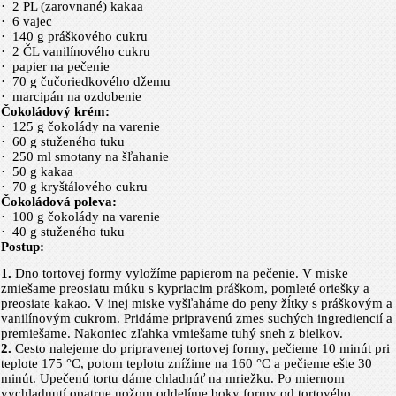
·
2 PL (zarovnané) kakaa
·
6 vajec
·
140 g práškového cukru
·
2 ČL vanilínového cukru
·
papier na pečenie
·
70 g čučoriedkového džemu
·
marcipán na ozdobenie
Čokoládový krém:
·
125 g čokolády na varenie
·
60 g stuženého tuku
·
250 ml smotany na šľahanie
·
50 g kakaa
·
70 g kryštálového cukru
Čokoládová poleva:
·
100 g čokolády na varenie
·
40 g stuženého tuku
Postup:
1.
Dno tortovej formy vyložíme pa­pie­rom na pečenie. V miske
zmiešame preosiatu múku s kypriacim práš­­kom, pomle­té oriešky a
preosiate kakao. V inej miske vyšľaháme do peny žĺtky s práškovým a
vanilínovým cukrom. Pridáme pripravenú zmes suchých ingre­diencií a
premiešame. Nakoniec zľahka vmiešame tuhý sneh z bielkov.
2.
Cesto nalejeme do pripravenej tortovej formy, pečieme 10 minút pri
teplote 175 °C, potom teplotu znížime na 160 °C a pečieme ešte 30
minút. Upečenú tortu dáme chladnúť na mriežku. Po miernom
vychladnutí opatrne nožom oddelíme boky formy od tortového