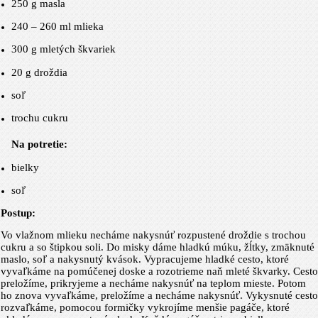
250 g
masla
240 – 260 ml mlieka
300 g
mletých škvariek
20 g
droždia
soľ
trochu cukru
Na potretie:
bielky
soľ
Postup:
Vo vlažnom mlieku necháme nakysnúť rozpustené droždie s trochou
cukru a so štipkou soli. Do misky dáme hladkú múku, žĺtky, zmäknuté
maslo, soľ a nakysnutý kvások. Vypracujeme hladké cesto, ktoré
vyvaľkáme na pomúčenej doske a rozotrieme naň mleté škvarky. Cesto
preložíme, prikryjeme a necháme nakysnúť na teplom mieste. Potom
ho znova vyvaľkáme, preložíme a necháme nakysnúť. Vykysnuté cesto
rozvaľkáme, pomocou formičky vykrojíme menšie pagáče, ktoré