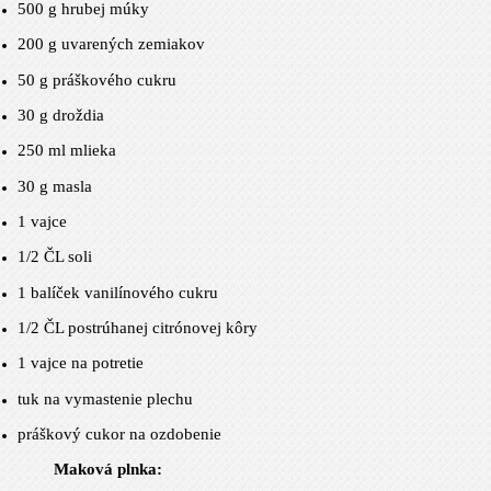
500 g
hrubej múky
200 g
uvarených zemiakov
50 g
práškového cukru
30 g
droždia
250 ml mlieka
30 g
masla
1 vajce
1/2 ČL soli
1 balíček vanilínového cukru
1/2 ČL postrúhanej citrónovej kôry
1 vajce na potretie
tuk na vymastenie plechu
práškový cukor na ozdobenie
Maková plnka: