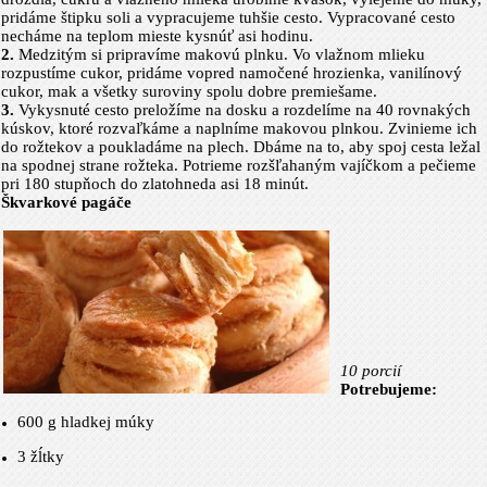
pridáme štipku soli a vypracujeme tuhšie cesto. Vypracované cesto
necháme na teplom mieste kysnúť asi hodinu.
2.
Medzitým si pripravíme makovú plnku. Vo vlažnom mlieku
rozpustíme cukor, pridáme vopred namočené hrozienka, vanilínový
cukor, mak a všetky suroviny spolu dobre premiešame.
3.
Vykysnuté cesto preložíme na dosku a rozdelíme na 40 rovnakých
kúskov, ktoré rozvaľkáme a naplníme makovou plnkou. Zvinieme ich
do rožtekov a poukladáme na plech. Dbáme na to, aby spoj cesta ležal
na spodnej strane rožteka. Potrieme rozšľahaným vajíčkom a pečieme
pri 180 stupňoch do zlatohneda asi 18 minút.
Škvarkové pagáče
10 porcií
Potrebujeme:
600 g
hladkej múky
3 žĺtky