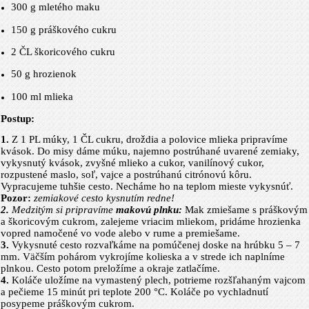
300 g
mletého maku
150 g
práš­kového cukru
2 ČL škoricového cukru
50 g
hrozienok
100 ml mlieka
Postup:
1.
Z 1 PL múky, 1 ČL cukru, droždia a polovice mlieka pripravíme
kvások. Do misy dáme múku, najemno postrúhané uvarené zemiaky,
vykysnutý kvások, zvyšné mlieko a cukor, vanilínový cukor,
rozpustené maslo, soľ, vajce a postrúhanú citrónovú kôru.
Vypracujeme tuhšie cesto. Necháme ho na teplom mieste vykysnúť.
Pozor:
zemiakové cesto kysnutím redne!
2.
Medzitým si pripravíme
makovú plnku:
Mak zmiešame s práškovým
a škoricovým cukrom, zalejeme vriacim mliekom, pridáme hro­zienka
vopred namočené vo vode alebo v rume a premiešame.
3.
Vykysnuté cesto rozvaľkáme na pomúčenej doske na hrúbku 5 – 7
mm. Väčším pohárom vykrojíme kolieska a v strede ich naplníme
plnkou. Cesto potom preložíme a okraje zatlačíme.
4.
Koláče uložíme na vymas­tený plech, potrieme rozšľahaným vajcom
a pečieme 15 minút pri teplote 200 °C. Koláče po vychladnutí
posypeme práškovým cukrom.