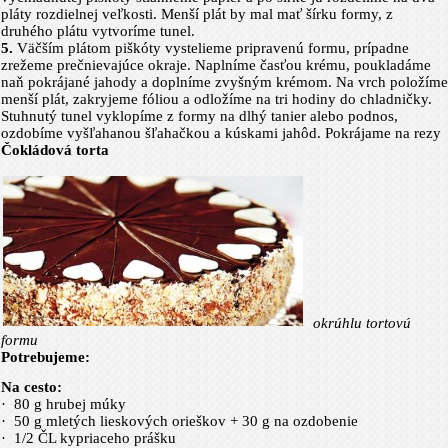
pláty rozdielnej veľkosti. Menší plát by mal mať šírku formy, z
druhého plátu vytvoríme tunel.
5.
Väčším plátom piškóty vystelieme pripravenú formu, prípadne
zrežeme prečnievajúce okraje. Naplníme časťou krému, poukladáme
naň pokrájané jahody a doplníme zvyšným krémom. Na vrch položíme
menší plát, zakryjeme fóliou a odložíme na tri hodiny do chladničky.
Stuhnutý tunel vyklopíme z formy na dlhý tanier alebo podnos,
ozdobíme vyšľahanou šľahačkou a kúskami jahôd. Pokrájame na rezy
Čokládová torta
okrúhlu tortovú
formu
Potrebujeme:
Na cesto:
·
80 g hrubej múky
·
50 g mletých lieskových orieškov + 30 g na ozdobenie
·
1/2 ČL kypriaceho prášku