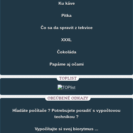
Ku káve
Pitka
Čo sa da spravit z tekvice
XXXL
Čokoláda
Papáme aj očami
TOPLIST
OBĽÚBENÉ ODKAZY
Hĺadáte počítače ? Potrebujete poradiť s vypočtovou
technikou ?
Vypočítajte si svoj biorytmus ...