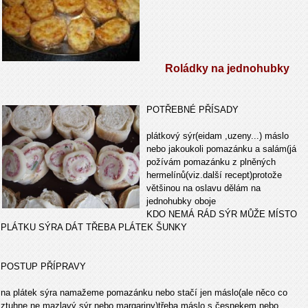
Roládky na jednohubky
POTŘEBNÉ PŘÍSADY
plátkový sýr(eidam ,uzeny...) máslo
nebo jakoukoli pomazánku a salám(já
požívám pomazánku z plněných
hermelínů(viz.další recept)protože
většinou na oslavu dělám na
jednohubky oboje
KDO NEMÁ RÁD SÝR MŮŽE MÍSTO
PLÁTKU SÝRA DÁT TŘEBA PLÁTEK ŠUNKY
POSTUP PŘÍPRAVY
na plátek sýra namažeme pomazánku nebo stačí jen máslo(ale něco co
ztuhne ne mazlavý sýr nebo margariny)třeba máslo s česnekem nebo