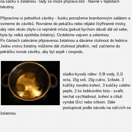
na sáčku s želatinou - tady se může příprava lišit - hlavně v teplotách
tekutiny.
Připravíme si jednotlivé závitky - šunku pomažeme bramborovým salátem a
svineme do závitků. Rovnáme do pekáčku nebo nějaké čtyřhranné misky,
aby nám okolo zbylo co nejméně místa (pokud bychom dávali dál od sebe,
byla by velká spotřeba želatiny). Ozdobíme vejcem a zeleninou.
Po částech zaléváme připravenou želatinou a dáváme ztuhnout do lednice.
Jednu vrstvu želatiny můžeme dát ztuhnout předtím, než začneme do
pekáčku rovnat závitky, aby byl aspik i zespodu.
sladko-kyselý nálev: 0,9l vody, 0,1l
octa, 15g soli, 15g cukru, 1cibule, 3
kuličky nového koření, 3 kuličky celého
pepře, 2 ks bobkového listu - svařit,
nechat vychladnout, koření a cibuli
vyndat lžící nebo sítkem. Dále
postupovat podle návodu na sáčcích se
želatinou.