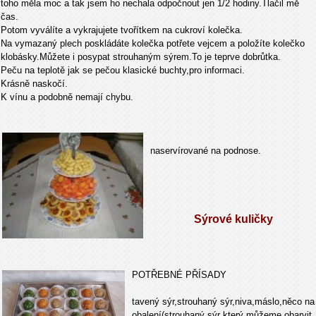
toho měla moc a tak jsem ho nechala odpočnout jen 1/2 hodiny.Tlačil mě
čas.
Potom vyválíte a vykrajujete tvořítkem na cukroví kolečka.
Na vymazaný plech poskládáte kolečka potřete vejcem a položíte kolečko
klobásky.Můžete i posypat strouhaným sýrem.To je teprve dobrůtka.
Peču na teplotě jak se pečou klasické buchty,pro informaci.
Krásně naskočí.
K vínu a podobně nemají chybu.
naservírované na podnose.
Sýrové kuličky
POTŘEBNÉ PŘÍSADY
tavený sýr,strouhaný sýr,niva,máslo,něco na
obalení(strouhaný sýr který můžeme obarvit