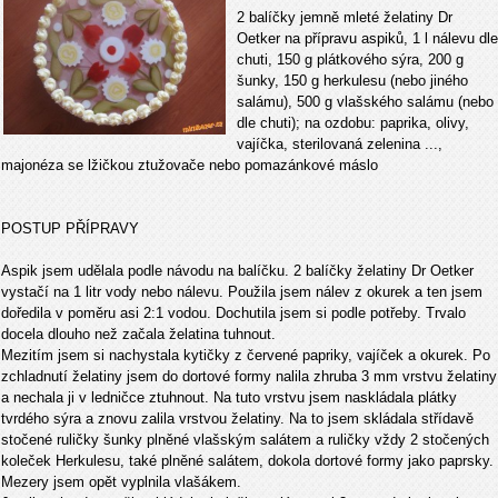
2 balíčky jemně mleté želatiny Dr
Oetker na přípravu aspiků, 1 l nálevu dle
chuti, 150 g plátkového sýra, 200 g
šunky, 150 g herkulesu (nebo jiného
salámu), 500 g vlašského salámu (nebo
dle chuti); na ozdobu: paprika, olivy,
vajíčka, sterilovaná zelenina ...,
majonéza se lžičkou ztužovače nebo pomazánkové máslo
POSTUP PŘÍPRAVY
Aspik jsem udělala podle návodu na balíčku. 2 balíčky želatiny Dr Oetker
vystačí na 1 litr vody nebo nálevu. Použila jsem nálev z okurek a ten jsem
doředila v poměru asi 2:1 vodou. Dochutila jsem si podle potřeby. Trvalo
docela dlouho než začala želatina tuhnout.
Mezitím jsem si nachystala kytičky z červené papriky, vajíček a okurek. Po
zchladnutí želatiny jsem do dortové formy nalila zhruba 3 mm vrstvu želatiny
a nechala ji v ledničce ztuhnout. Na tuto vrstvu jsem naskládala plátky
tvrdého sýra a znovu zalila vrstvou želatiny. Na to jsem skládala střídavě
stočené ruličky šunky plněné vlašským salátem a ruličky vždy 2 stočených
koleček Herkulesu, také plněné salátem, dokola dortové formy jako paprsky.
Mezery jsem opět vyplnila vlašákem.