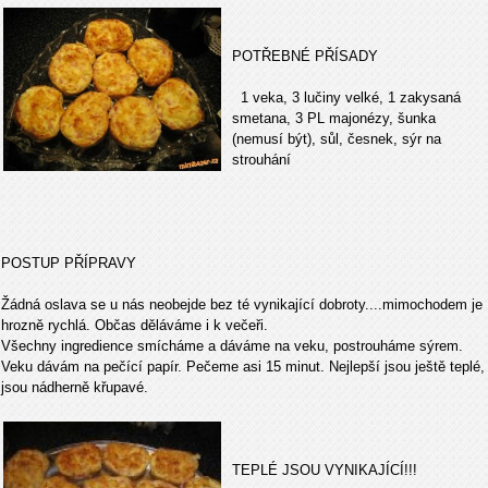
POTŘEBNÉ PŘÍSADY
1 veka, 3 lučiny velké, 1 zakysaná
smetana, 3 PL majonézy, šunka
(nemusí být), sůl, česnek, sýr na
strouhání
POSTUP PŘÍPRAVY
Žádná oslava se u nás neobejde bez té vynikající dobroty....mimochodem je
hrozně rychlá. Občas děláváme i k večeři.
Všechny ingredience smícháme a dáváme na veku, postrouháme sýrem.
Veku dávám na pečící papír. Pečeme asi 15 minut. Nejlepší jsou ještě teplé,
jsou nádherně křupavé.
TEPLÉ JSOU VYNIKAJÍCÍ!!!