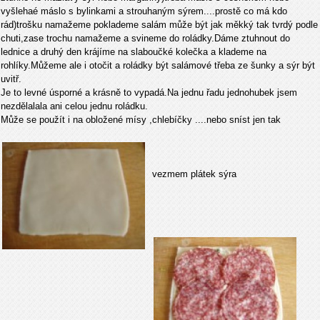
vyšlehaé máslo s bylinkami a strouhaným sýrem....prostě co má kdo
rád)trošku namažeme poklademe salám může být jak měkký tak tvrdý podle
chuti,zase trochu namažeme a svineme do roládky.Dáme ztuhnout do
lednice a druhý den krájíme na slaboučké kolečka a klademe na
rohlíky.Můžeme ale i otočit a roládky být salámové třeba ze šunky a sýr být
uvitř.
Je to levné úsporné a krásně to vypadá.Na jednu řadu jednohubek jsem
nezdělalala ani celou jednu roládku.
Může se použít i na obložené mísy ,chlebíčky ....nebo sníst jen tak
vezmem plátek sýra