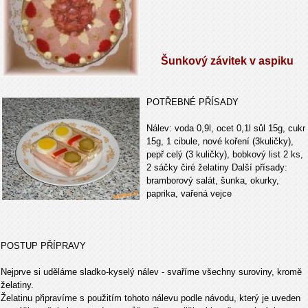
Šunkový závitek v aspiku
POTŘEBNÉ PŘÍSADY
Nálev: voda 0,9l, ocet 0,1l sůl 15g, cukr
15g, 1 cibule, nové koření (3kuličky),
pepř celý (3 kuličky), bobkový list 2 ks,
2 sáčky čiré želatiny Další přísady:
bramborový salát, šunka, okurky,
paprika, vařená vejce
POSTUP PŘÍPRAVY
Nejprve si uděláme sladko-kyselý nálev - svaříme všechny suroviny, kromě
želatiny.
Želatinu připravíme s použitím tohoto nálevu podle návodu, který je uveden