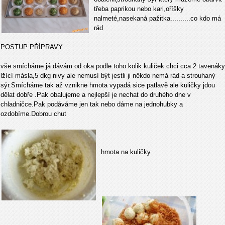
třeba paprikou nebo kari,oříšky
nalmeté,nasekaná pažitka..........co kdo má
rád
POSTUP PŘÍPRAVY
vše smícháme já dávám od oka podle toho kolik kuliček chci cca 2 tavenáky
lžící másla,5 dkg nivy ale nemusí být jestli ji někdo nemá rád a strouhaný
sýr.Smícháme tak až vznikne hmota vypadá sice patlavě ale kuličky jdou
dělat dobře .Pak obalujeme a nejlepší je nechat do druhého dne v
chladničce.Pak podáváme jen tak nebo dáme na jednohubky a
ozdobíme.Dobrou chut
hmota na kuličky