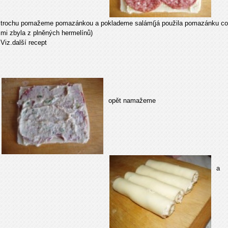
trochu pomažeme pomazánkou a poklademe salám(já použila pomazánku co
mi zbyla z plněných hermelínů)
Viz.další recept
opět namažeme
a