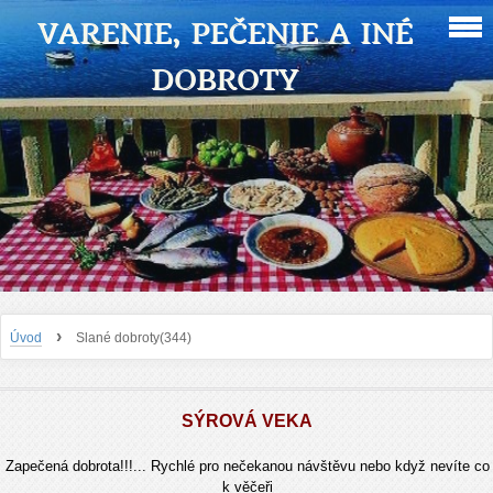
VARENIE, PEČENIE A INÉ
DOBROTY
›
Úvod
Slané dobroty(344)
SÝROVÁ VEKA
Zapečená dobrota!!!... Rychlé pro nečekanou návštěvu nebo když nevíte co
k věčeři