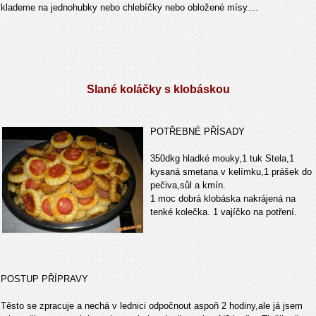
klademe na jednohubky nebo chlebíčky nebo obložené mísy....
Slané koláčky s klobáskou
POTŘEBNÉ PŘÍSADY
350dkg hladké mouky,1 tuk Stela,1
kysaná smetana v kelímku,1 prášek do
pečiva,sůl a kmín.
1 moc dobrá klobáska nakrájená na
tenké kolečka. 1 vajíčko na potření.
POSTUP PŘÍPRAVY
Těsto se zpracuje a nechá v lednici odpočnout aspoň 2 hodiny,ale já jsem