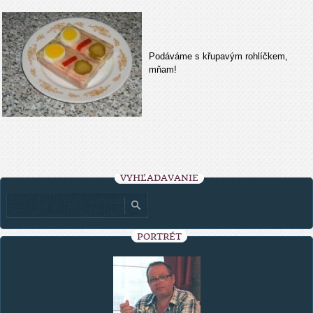
Podáváme s křupavým rohlíčkem,
mňam!
VYHĽADÁVANIE
PORTRÉT