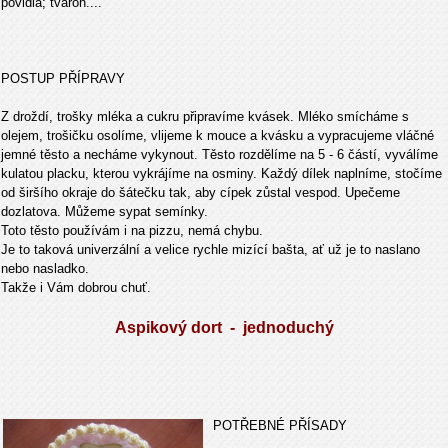
povidla; tvaroh....
POSTUP PŘÍPRAVY
Z droždí, trošky mléka a cukru připravíme kvásek. Mléko smícháme s
olejem, trošičku osolíme, vlijeme k mouce a kvásku a vypracujeme vláčné
jemné těsto a necháme vykynout. Těsto rozdělíme na 5 - 6 částí, vyválíme
kulatou placku, kterou vykrájíme na osminy. Každý dílek naplníme, stočíme
od širšího okraje do šátečku tak, aby cípek zůstal vespod. Upečeme
dozlatova. Můžeme sypat semínky.
Toto těsto používám i na pizzu, nemá chybu.
Je to taková univerzální a velice rychle mizící bašta, ať už je to naslano
nebo nasladko.
Takže i Vám dobrou chuť.
Aspikový dort - jednoduchý
POTŘEBNÉ PŘÍSADY