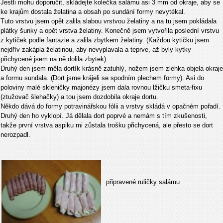
Jestli mohu doporučit, skládejte kolečka salámu asi 3 mm od okraje, aby se
ke krajům dostala želatina a obsah po sundání formy nevytékal.
Tuto vrstvu jsem opět zalila slabou vrstvou želatiny a na tu jsem pokládala
plátky šunky a opět vrstva želatiny. Konečně jsem vytvořila poslední vrstvu
z kytiček podle fantazie a zalila zbytkem želatiny. (Každou kytičku jsem
nejdřív zakápla želatinou, aby nevyplavala a teprve, až byly kytky
přichycené jsem na ně dolila zbytek).
Druhý den jsem měla dortík krásně zatuhlý, nožem jsem zlehka objela okraje
a formu sundala. (Dort jsme krájeli se spodním plechem formy). Asi do
poloviny malé skleničky majonézy jsem dala rovnou lžičku smeta-fixu
(ztužovač šlehačky) a tou jsem dozdobila okraje dortu.
Někdo dává do formy potravinářskou fólii a vrstvy skládá v opačném pořadí.
Druhý den ho vyklopí. Já dělala dort poprvé a nemám s tím zkušenosti,
takže první vrstva aspiku mi zůstala trošku přichycená, ale přesto se dort
nerozpadl.
připravené ruličky salámu