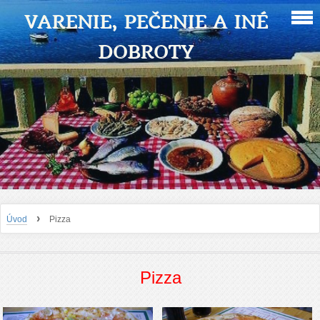
VARENIE, PEČENIE A INÉ
DOBROTY
›
Úvod
Pizza
Pizza