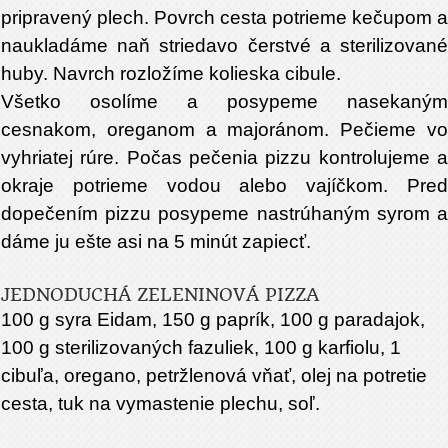
pripravený plech. Povrch cesta potrieme kečupom a
naukladáme naň striedavo čerstvé a sterilizované
huby. Navrch rozložíme kolieska cibule.
Všetko osolíme a posypeme nasekaným
cesnakom, oreganom a majoránom. Pečieme vo
vyhriatej rúre. Počas pečenia pizzu kontrolujeme a
okraje potrieme vodou alebo vajíčkom. Pred
dopečením pizzu posypeme nastrúhaným syrom a
dáme ju ešte asi na 5 minút zapiecť.
JEDNODUCHÁ ZELENINOVÁ PIZZA
100 g syra Eidam, 150 g paprík, 100 g paradajok,
100 g sterilizovaných fazuliek, 100 g karfiolu, 1
cibuľa, oregano, petržlenová vňať, olej na potretie
cesta, tuk na vymastenie plechu, soľ.