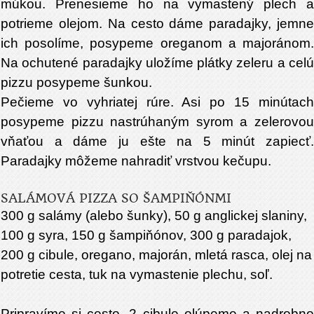
múkou. Prenesieme ho na vymastený plech a
potrieme olejom. Na cesto dáme paradajky, jemne
ich posolíme, posypeme oreganom a majoránom.
Na ochutené paradajky uložíme plátky zeleru a celú
pizzu posypeme šunkou.
Pečieme vo vyhriatej rúre. Asi po 15 minútach
posypeme pizzu nastrúhaným syrom a zelerovou
vňaťou a dáme ju ešte na 5 minút zapiecť.
Paradajky môžeme nahradiť vrstvou kečupu.
SALÁMOVÁ PIZZA SO ŠAMPIŇÓNMI
300 g salámy (alebo šunky), 50 g anglickej slaniny,
100 g syra, 150 g šampiňónov, 300 g paradajok,
200 g cibule, oregano, majorán, mletá rasca, olej na
potretie cesta, tuk na vymastenie plechu, soľ.
Pripravíme si cesto. 2 cibule olúpeme a nadrobno