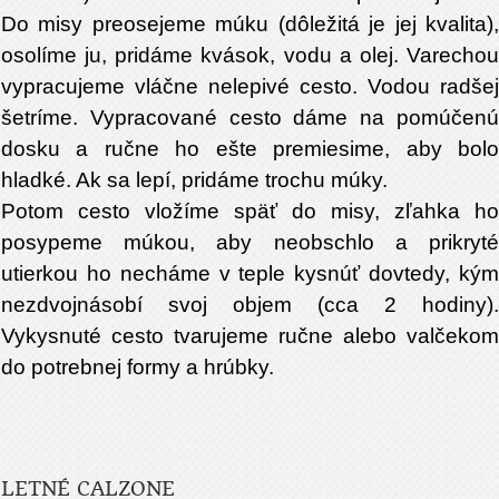
Do misy preosejeme múku (dôležitá je jej kvalita),
osolíme ju, pridáme kvások, vodu a olej. Varechou
vypracujeme vláčne nelepivé cesto. Vodou radšej
šetríme. Vypracované cesto dáme na pomúčenú
dosku a ručne ho ešte premiesime, aby bolo
hladké. Ak sa lepí, pridáme trochu múky.
Potom cesto vložíme späť do misy, zľahka ho
posypeme múkou, aby neobschlo a prikryté
utierkou ho necháme v teple kysnúť dovtedy, kým
nezdvojnásobí svoj objem (cca 2 hodiny).
Vykysnuté cesto tvarujeme ručne alebo valčekom
do potrebnej formy a hrúbky.
LETNÉ CALZONE