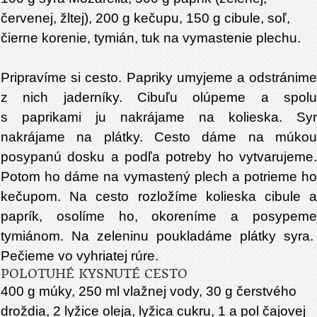
červenej, žltej), 200 g kečupu, 150 g cibule, soľ,
čierne korenie, tymián, tuk na vymastenie plechu.
Pripravíme si cesto. Papriky umyjeme a odstránime
z nich jaderníky. Cibuľu olúpeme a spolu
s paprikami ju nakrájame na kolieska. Syr
nakrájame na plátky. Cesto dáme na múkou
posypanú dosku a podľa potreby ho vytvarujeme.
Potom ho dáme na vymastený plech a potrieme ho
kečupom. Na cesto rozložíme kolieska cibule a
paprík, osolíme ho, okoreníme a posypeme
tymiánom. Na zeleninu poukladáme plátky syra.
Pečieme vo vyhriatej rúre.
POLOTUHÉ KYSNUTÉ CESTO
400 g múky, 250 ml vlažnej vody, 30 g čerstvého
droždia, 2 lyžice oleja, lyžica cukru, 1 a pol čajovej