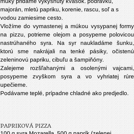
múky pridáme vykysnutý kvások. podravku,
majorán, mletú papriku, korenie, rascu, soľ a s
vodou zamiesime cesto.
Vložíme do vymastenej a múkou vysypanej formy
na pizzu, potrieme olejom a posypeme polovicou
nastrúhaného syra. Na syr naukladáme šunku,
ktorú sme nakrájali na tenké pásiky, očistenú
zeleninovú papriku, cibuľu a šampiňóny.
Zalejeme rozšľahanými a osolenými vajcami,
posypeme zvyškom syra a vo vyhriatej rúre
upečieme.
Podávame teplé, prípadne chladné ako predjedlo.
PAPRIKOVÁ PIZZA
100 g syra Mozarella, 500 g paprík (zelenej,