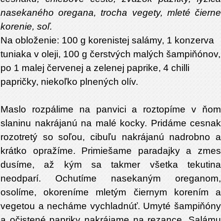
nasekaného oregana, trocha vegety, mleté čierne
korenie, soľ.
Na obloženie: 100 g korenistej salámy, 1 konzerva
tuniaka v oleji, 100 g čerstvých malých šampiňónov,
po 1 malej červenej a zelenej paprike, 4 chilli
papričky, niekoľko plnených olív.
Maslo rozpálime na panvici a roztopíme v ňom
slaninu nakrájanú na malé kocky. Pridáme cesnak
rozotretý so soľou, cibuľu nakrájanú nadrobno a
krátko opražíme. Primiešame paradajky a zmes
dusíme, až kým sa takmer všetka tekutina
neodparí. Ochutíme nasekaným oreganom,
osolíme, okoreníme mletým čiernym korením a
vegetou a necháme vychladnúť. Umyté šampiňóny
a očistené papriky nakrájame na rezance. Salámu