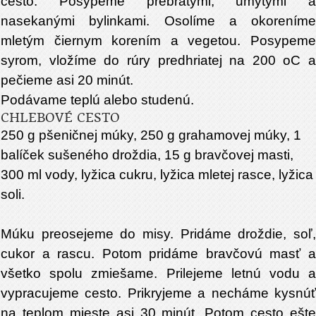
cesto. Posypeme prebratými, umytými a
nasekanými bylinkami. Osolíme a okoreníme
mletým čiernym korením a vegetou. Posypeme
syrom, vložíme do rúry predhriatej na 200 oC a
pečieme asi 20 minút.
Podávame teplú alebo studenú.
CHLEBOVÉ CESTO
250 g pšeničnej múky, 250 g grahamovej múky, 1
balíček sušeného droždia, 15 g bravčovej masti,
300 ml vody, lyžica cukru, lyžica mletej rasce, lyžica
soli.
Múku preosejeme do misy. Pridáme droždie, soľ,
cukor a rascu. Potom pridáme bravčovú masť a
všetko spolu zmiešame. Prilejeme letnú vodu a
vypracujeme cesto. Prikryjeme a necháme kysnúť
na teplom mieste asi 30 minút. Potom cesto ešte