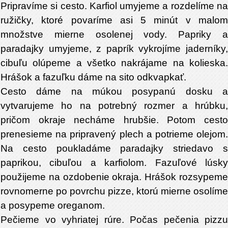
Pripravíme si cesto. Karfiol umyjeme a rozdelíme na
ružičky, ktoré povaríme asi 5 minút v malom
množstve mierne osolenej vody. Papriky a
paradajky umyjeme, z paprík vykrojíme jaderníky,
cibuľu olúpeme a všetko nakrájame na kolieska.
Hrášok a fazuľku dáme na sito odkvapkať.
Cesto dáme na múkou posypanú dosku a
vytvarujeme ho na potrebný rozmer a hrúbku,
pričom okraje necháme hrubšie. Potom cesto
prenesieme na pripravený plech a potrieme olejom.
Na cesto poukladáme paradajky striedavo s
paprikou, cibuľou a karfiolom. Fazuľové lúsky
použijeme na ozdobenie okraja. Hrášok rozsypeme
rovnomerne po povrchu pizze, ktorú mierne osolíme
a posypeme oreganom.
Pečieme vo vyhriatej rúre. Počas pečenia pizzu