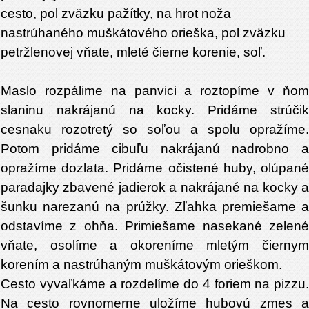
cesto, pol zväzku pažítky, na hrot noža
nastrúhaného muškátového orieška, pol zväzku
petržlenovej vňate, mleté čierne korenie, soľ.
Maslo rozpálime na panvici a roztopíme v ňom
slaninu nakrájanú na kocky. Pridáme strúčik
cesnaku rozotretý so soľou a spolu opražíme.
Potom pridáme cibuľu nakrájanú nadrobno a
opražíme dozlata. Pridáme očistené huby, olúpané
paradajky zbavené jadierok a nakrájané na kocky a
šunku narezanú na prúžky. Zľahka premiešame a
odstavíme z ohňa. Primiešame nasekané zelené
vňate, osolíme a okoreníme mletým čiernym
korením a nastrúhaným muškátovým orieškom.
Cesto vyvaľkáme a rozdelíme do 4 foriem na pizzu.
Na cesto rovnomerne uložíme hubovú zmes a