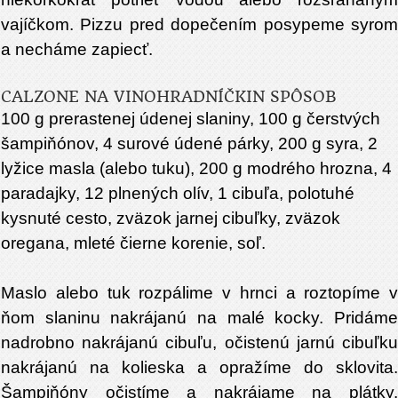
vajíčkom. Pizzu pred dopečením posypeme syrom
a necháme zapiecť.
CALZONE NA VINOHRADNÍČKIN SPÔSOB
100 g prerastenej údenej slaniny, 100 g čerstvých
šampiňónov, 4 surové údené párky, 200 g syra, 2
lyžice masla (alebo tuku), 200 g modrého hrozna, 4
paradajky, 12 plnených olív, 1 cibuľa, polotuhé
kysnuté cesto, zväzok jarnej cibuľky, zväzok
oregana, mleté čierne korenie, soľ.
Maslo alebo tuk rozpálime v hrnci a roztopíme v
ňom slaninu nakrájanú na malé kocky. Pridáme
nadrobno nakrájanú cibuľu, očistenú jarnú cibuľku
nakrájanú na kolieska a opražíme do sklovita.
Šampiňóny očistíme a nakrájame na plátky.