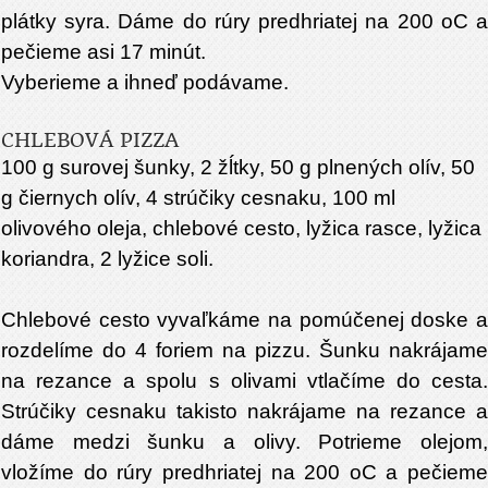
plátky syra. Dáme do rúry predhriatej na 200 oC a
pečieme asi 17 minút.
Vyberieme a ihneď podávame.
CHLEBOVÁ PIZZA
100 g surovej šunky, 2 žĺtky, 50 g plnených olív, 50
g čiernych olív, 4 strúčiky cesnaku, 100 ml
olivového oleja, chlebové cesto, lyžica rasce, lyžica
koriandra, 2 lyžice soli.
Chlebové cesto vyvaľkáme na pomúčenej doske a
rozdelíme do 4 foriem na pizzu. Šunku nakrájame
na rezance a spolu s olivami vtlačíme do cesta.
Strúčiky cesnaku takisto nakrájame na rezance a
dáme medzi šunku a olivy. Potrieme olejom,
vložíme do rúry predhriatej na 200 oC a pečieme