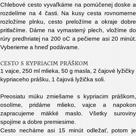
Chlebové cesto vyvaľkáme na pomúčenej doske a
rozdelíme na 4 časti. Na kusy cesta rovnomerne
rozložíme plnku, cesto preložíme a okraje dobre
pritlačíme. Dáme na vymastený plech, vložíme do
rúry predhriatej na 200 oC a pečieme asi 20 minút.
Vyberieme a hneď podávame.
CESTO S KYPRIACIM PRÁŠKOM
1 vajce, 250 ml mlieka, 50 g masla, 2 čajové lyžičky
kypriaceho prášku, 1 čajová lyžička soli.
Preosiatu múku zmiešame s kypriacim práškom,
osolíme, pridáme mlieko, vajce a napokon
zapracujeme mäkké maslo. Všetky suroviny
spojíme a dobre premiesime.
Cesto necháme asi 15 minút odležať, potom je