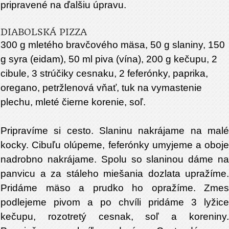
pripravené na ďalšiu úpravu.
DIABOLSKÁ PIZZA
300 g mletého bravčového mäsa, 50 g slaniny, 150
g syra (eidam), 50 ml piva (vína), 200 g kečupu, 2
cibule, 3 strúčiky cesnaku, 2 feferónky, paprika,
oregano, petržlenová vňať, tuk na vymastenie
plechu, mleté čierne korenie, soľ.
Pripravíme si cesto. Slaninu nakrájame na malé
kocky. Cibuľu olúpeme, feferónky umyjeme a oboje
nadrobno nakrájame. Spolu so slaninou dáme na
panvicu a za stáleho miešania dozlata upražíme.
Pridáme mäso a prudko ho opražíme. Zmes
podlejeme pivom a po chvíli pridáme 3 lyžice
kečupu, rozotretý cesnak, soľ a koreniny.