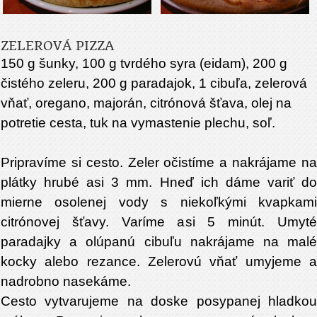
ZELEROVÁ PIZZA
150 g šunky, 100 g tvrdého syra (eidam), 200 g
čistého zeleru, 200 g paradajok, 1 cibuľa, zelerová
vňať, oregano, majorán, citrónová šťava, olej na
potretie cesta, tuk na vymastenie plechu, soľ.
Pripravíme si cesto. Zeler očistíme a nakrájame na
plátky hrubé asi 3 mm. Hneď ich dáme variť do
mierne osolenej vody s niekoľkými kvapkami
citrónovej šťavy. Varíme asi 5 minút. Umyté
paradajky a olúpanú cibuľu nakrájame na malé
kocky alebo rezance. Zelerovú vňať umyjeme a
nadrobno nasekáme.
Cesto vytvarujeme na doske posypanej hladkou