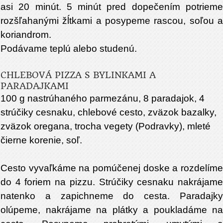
asi 20 minút. 5 minút pred dopečením potrieme
rozšľahanými žĺtkami a posypeme rascou, soľou a
koriandrom.
Podávame teplú alebo studenú.
CHLEBOVÁ PIZZA S BYLINKAMI A
PARADAJKAMI
100 g nastrúhaného parmezánu, 8 paradajok, 4
strúčiky cesnaku, chlebové cesto, zväzok bazalky,
zväzok oregana, trocha vegety (Podravky), mleté
čierne korenie, soľ.
Cesto vyvaľkáme na pomúčenej doske a rozdelíme
do 4 foriem na pizzu. Strúčiky cesnaku nakrájame
natenko a zapichneme do cesta. Paradajky
olúpeme, nakrájame na plátky a poukladáme na