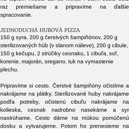
raz premiešame a pripravíme na ďalšie
spracovanie.
JEDNODUCHÁ HUBOVÁ PIZZA
150 g syra, 200 g čerstvých šampiňónov, 200 g
sterilizovaných húb (v slanom náleve), 200 g cibule,
150 g kečupu, 2 strúčiky cesnaku, 1 cibuľa, soľ,
korenie, majorán, oregano, tuk na vymastenie
plechu.
Pripravíme si cesto. Čerstvé šampiňóny očistíme a
nakrájame na plátky. Sterilizované huby nakrájame
podľa potreby, očistenú cibuľu nakrájame na
kolieska, cesnak nadrobno nasekáme a syr
nastrúhame. Cesto dáme na múkou pomúčenú
dosku a vytvarujeme. Potom ho prenesieme na