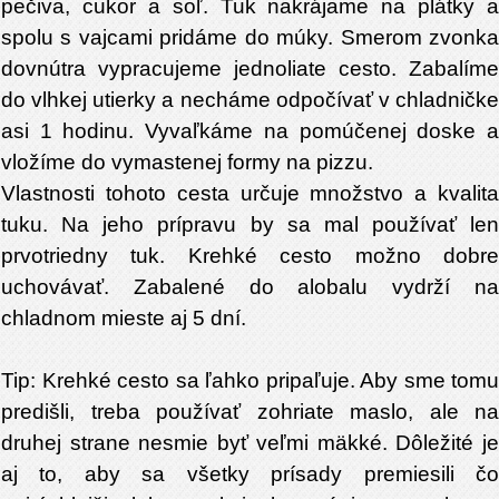
pečiva, cukor a soľ. Tuk nakrájame na plátky a
spolu s vajcami pridáme do múky. Smerom zvonka
dovnútra vypracujeme jednoliate cesto. Zabalíme
do vlhkej utierky a necháme odpočívať v chladničke
asi 1 hodinu. Vyvaľkáme na pomúčenej doske a
vložíme do vymastenej formy na pizzu.
Vlastnosti tohoto cesta určuje množstvo a kvalita
tuku. Na jeho prípravu by sa mal používať len
prvotriedny tuk. Krehké cesto možno dobre
uchovávať. Zabalené do alobalu vydrží na
chladnom mieste aj 5 dní.
Tip: Krehké cesto sa ľahko pripaľuje. Aby sme tomu
predišli, treba používať zohriate maslo, ale na
druhej strane nesmie byť veľmi mäkké. Dôležité je
aj to, aby sa všetky prísady premiesili čo