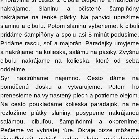
nakrájame. Slaninu a očistené šampiňóny
nakrájame na tenké plátky. Na panvici upražíme
slaninu a cibuľu. Potom slaninu vyberieme, k cibuli
pridáme šampiňóny a spolu asi 5 minút podusíme.
Pridáme rascu, soľ a majorán. Paradajky umyjeme
a nakrájame na kolieska, salámu na pásiky. Zvyšnú
cibuľu nakrájame na kolieska, ktoré od seba
oddelíme.
Syr nastrúhame najemno. Cesto dáme na
pomúčenú dosku a vytvarujeme. Potom ho
prenesieme na vymastený plech a potrieme olejom.
Na cesto poukladáme kolieska paradajok, na ne
rozložíme plátky slaniny, posypeme nakrájanou
salámou, cibuľou, šampiňónmi a okoreníme.
Pečieme vo vyhriatej rúre. Okraje pizze môžeme
niekoľkokrát potrieť vodou alebo rozšľahaným