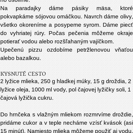
Na paradajky dáme pásiky mäsa, ktoré
pokvapkáme sójovou omáčkou. Navrch dáme olivy,
všetko okoreníme a posypeme syrom. Dáme piecť
do vyhriatej rúry. Počas pečenia môžeme okraje
potierať vodou alebo rozšľahaným vajíčkom.
Upečenú pizzu ozdobíme petržlenovou vňaťou
alebo bazalkou.
KYSNUTÉ CESTO
2 lyžice mlieka, 250 g hladkej múky, 15 g droždia, 2
lyžice oleja, 1000 ml vody, pol čajovej lyžičky soli, 1
čajová lyžička cukru.
Do hrnčeka s vlažným mliekom rozmrvíme droždie,
pridáme cukor a v teple necháme vzísť kvások (asi
15 minút). Namiesto mlieka môžeme použiť aj vodu.