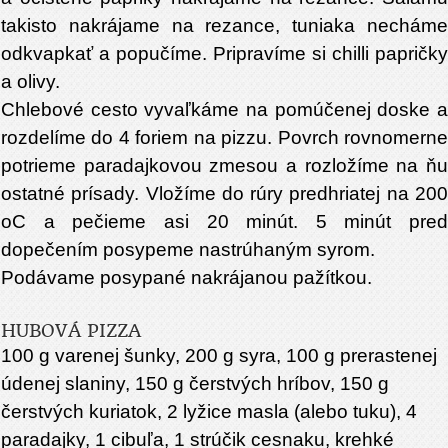
takisto nakrájame na rezance, tuniaka necháme
odkvapkať a popučíme. Pripravíme si chilli papričky
a olivy.
Chlebové cesto vyvaľkáme na pomúčenej doske a
rozdelíme do 4 foriem na pizzu. Povrch rovnomerne
potrieme paradajkovou zmesou a rozložíme na ňu
ostatné prísady. Vložíme do rúry predhriatej na 200
oC a pečieme asi 20 minút. 5 minút pred
dopečením posypeme nastrúhaným syrom.
Podávame posypané nakrájanou pažítkou.
HUBOVÁ PIZZA
100 g varenej šunky, 200 g syra, 100 g prerastenej
údenej slaniny, 150 g čerstvých hríbov, 150 g
čerstvých kuriatok, 2 lyžice masla (alebo tuku), 4
paradajky, 1 cibuľa, 1 strúčik cesnaku, krehké