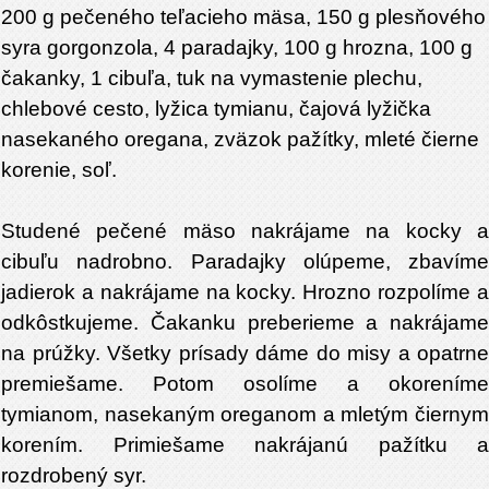
200 g pečeného teľacieho mäsa, 150 g plesňového
syra gorgonzola, 4 paradajky, 100 g hrozna, 100 g
čakanky, 1 cibuľa, tuk na vymastenie plechu,
chlebové cesto, lyžica tymianu, čajová lyžička
nasekaného oregana, zväzok pažítky, mleté čierne
korenie, soľ.
Studené pečené mäso nakrájame na kocky a
cibuľu nadrobno. Paradajky olúpeme, zbavíme
jadierok a nakrájame na kocky. Hrozno rozpolíme a
odkôstkujeme. Čakanku preberieme a nakrájame
na prúžky. Všetky prísady dáme do misy a opatrne
premiešame. Potom osolíme a okoreníme
tymianom, nasekaným oreganom a mletým čiernym
korením. Primiešame nakrájanú pažítku a
rozdrobený syr.