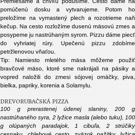
Premiešame a chvíľu podusíme. Cesto dáme na
pomúčenú dosku a vytvarujeme. Potom ho
preložíme na vymastený plech a rozotrieme naň
kečup. Na cesto rozložíme dusenú mäsovú zmes a
posypeme ju nastrúhaným syrom. Pizzu dáme piecť
do vyhriatej rúry. Upečenú pizzu zdobíme
petržlenovou vňaťou.
Tip: Namiesto mletého mäsa môžeme použiť
bravčové mäso, ktoré sme nakrájali na pásiky a
vopred naložili do zmesi sójovej omáčky, piva,
bielka, papriky, korenia a Solamylu.
DREVORUBAČSKÁ PIZZA
100 g prerastenej údenej slaniny, 200 g
nastrúhaného syra, 2 lyžice masla (alebo tuku), 100
g olúpaných paradajok, 1 cibuľa, 2 strúčiky
cesnaku, chlebové cesto, zväzok pažítky, lyžica