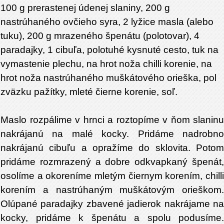
100 g prerastenej údenej slaniny, 200 g
nastrúhaného ovčieho syra, 2 lyžice masla (alebo
tuku), 200 g mrazeného špenátu (polotovar), 4
paradajky, 1 cibuľa, polotuhé kysnuté cesto, tuk na
vymastenie plechu, na hrot noža chilli korenie, na
hrot noža nastrúhaného muškátového orieška, pol
zväzku pažítky, mleté čierne korenie, soľ.
Maslo rozpálime v hrnci a roztopíme v ňom slaninu
nakrájanú na malé kocky. Pridáme nadrobno
nakrájanú cibuľu a opražíme do sklovita. Potom
pridáme rozmrazený a dobre odkvapkaný špenát,
osolíme a okoreníme mletým čiernym korením, chilli
korením a nastrúhaným muškátovým orieškom.
Olúpané paradajky zbavené jadierok nakrájame na
kocky, pridáme k špenátu a spolu podusíme.