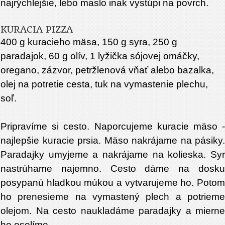
najrýchlejšie, lebo maslo inak vystúpi na povrch.
KURACIA PIZZA
400 g kuracieho mäsa, 150 g syra, 250 g
paradajok, 60 g olív, 1 lyžička sójovej omáčky,
oregano, zázvor, petržlenová vňať alebo bazalka,
olej na potretie cesta, tuk na vymastenie plechu,
soľ.
Pripravíme si cesto. Naporcujeme kuracie mäso -
najlepšie kuracie prsia. Mäso nakrájame na pásiky.
Paradajky umyjeme a nakrájame na kolieska. Syr
nastrúhame najemno. Cesto dáme na dosku
posypanú hladkou múkou a vytvarujeme ho. Potom
ho prenesieme na vymastený plech a potrieme
olejom. Na cesto naukladáme paradajky a mierne
ho osolíme.