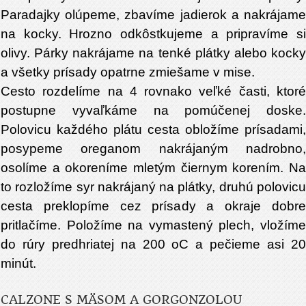
Paradajky olúpeme, zbavíme jadierok a nakrájame
na kocky. Hrozno odkôstkujeme a pripravíme si
olivy. Párky nakrájame na tenké plátky alebo kocky
a všetky prísady opatrne zmiešame v mise.
Cesto rozdelíme na 4 rovnako veľké časti, ktoré
postupne vyvaľkáme na pomúčenej doske.
Polovicu každého plátu cesta obložíme prísadami,
posypeme oreganom nakrájaným nadrobno,
osolíme a okoreníme mletým čiernym korením. Na
to rozložíme syr nakrájaný na plátky, druhú polovicu
cesta preklopíme cez prísady a okraje dobre
pritlačíme. Položíme na vymastený plech, vložíme
do rúry predhriatej na 200 oC a pečieme asi 20
minút.
CALZONE S MÄSOM A GORGONZOLOU