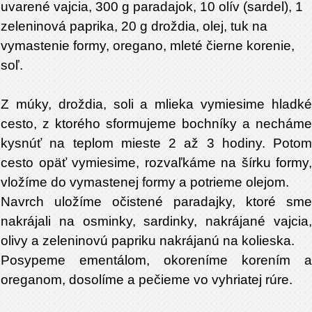
uvarené vajcia, 300 g paradajok, 10 olív (sardel), 1
zeleninová paprika, 20 g droždia, olej, tuk na
vymastenie formy, oregano, mleté čierne korenie,
soľ.
Z múky, droždia, soli a mlieka vymiesime hladké
cesto, z ktorého sformujeme bochníky a necháme
kysnúť na teplom mieste 2 až 3 hodiny. Potom
cesto opäť vymiesime, rozvaľkáme na šírku formy,
vložíme do vymastenej formy a potrieme olejom.
Navrch uložíme očistené paradajky, ktoré sme
nakrájali na osminky, sardinky, nakrájané vajcia,
olivy a zeleninovú papriku nakrájanú na kolieska.
Posypeme ementálom, okoreníme korením a
oreganom, dosolíme a pečieme vo vyhriatej rúre.