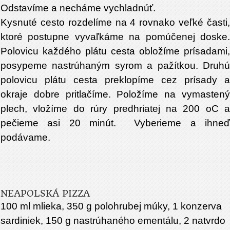
Odstavíme a necháme vychladnúť.
Kysnuté cesto rozdelíme na 4 rovnako veľké časti,
ktoré postupne vyvaľkáme na pomúčenej doske.
Polovicu každého plátu cesta obložíme prísadami,
posypeme nastrúhaným syrom a pažítkou. Druhú
polovicu plátu cesta preklopíme cez prísady a
okraje dobre pritlačíme. Položíme na vymastený
plech, vložíme do rúry predhriatej na 200 oC a
pečieme asi 20 minút.
Vyberieme a ihne
podávame.
NEAPOLSKÁ PIZZA
100 ml mlieka, 350 g polohrubej múky, 1 konzerva
sardiniek, 150 g nastrúhaného ementálu, 2 natvrdo