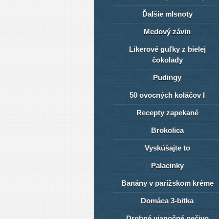
Ďalšie mlsnoty
Medový závin
Likerové guľky z bielej
čokolady
Pudingy
50 ovocných koláčov I
Recepty zapekané
Brokolica
Vyskúšajte to
Palacinky
Banány v parížskom kréme
Domáca 3-bitka
Drobné vianočné pečivo