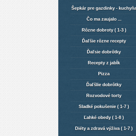
Šepkár pre gazdinky - kuchyň
Čo ma zaujalo ...
Rôzne dobroty ( 1-3 )
Ďaľšie rôzne recepty
Ďaľsie dobrôtky
Recepty z jabĺk
Pizza
ĎaľšIie dobrôtky
Rozvodové torty
Sladké pokušenie ( 1-7 )
Ľahké obedy ( 1-8 )
Diéty a zdravá výživa ( 1-7 )