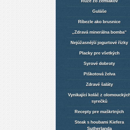
Ruže zo zemiakov
Guláše
Ríbezle ako brusnice
„Zdravá minerálna bomba“
Nejúžasnější jogurtové řízky
Placky pre všetkých
Syrové dobroty
Piškotová želva
Zdravé šaláty
Vynikající koláč z olomouckýc
syrečků
Recepty pre maškrtných
Steak s houbami Kiefera
Sutherlanda