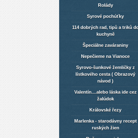
Rolády
Syrové pochúťky
114 dobrých rad, tipů a triků d
kuchyně
Špeciálne zaváraniny
Nepečieme na Vianoce
Syrovo-šunkové žemličky z
lístkového cesta ( Obrazový
návod )
Valentín....alebo láska ide cez
žalúdok
Královské řezy
Marlenka - starodávny recept
ruských žien