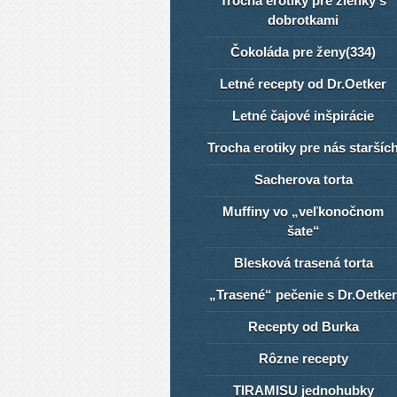
Trocha erotiky pre žienky s
dobrotkami
Čokoláda pre ženy(334)
Letné recepty od Dr.Oetker
Letné čajové inšpirácie
Trocha erotiky pre nás staršíc
Sacherova torta
Muffiny vo „veľkonočnom
šate“
Blesková trasená torta
„Trasené“ pečenie s Dr.Oetker
Recepty od Burka
Rôzne recepty
TIRAMISU jednohubky