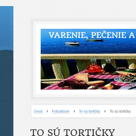
VARENIE, PEČENIE 
›
›
›
Úvod
Fotoalbum
To sú tortičky
To sú tortičky
TO SÚ TORTIČKY