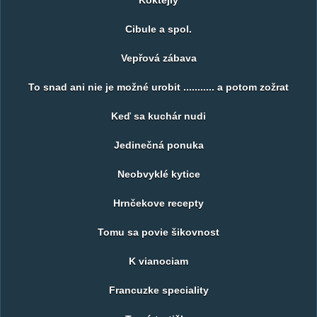
Koktejly
Cibule a spol.
Vepřová zábava
To snad ani nie je možné urobit ........... a potom zožrat
Keď sa kuchár nudi
Jedinečná ponuka
Neobvyklé kytice
Hrnčekove recepty
Tomu sa povie šikovnost
K vianociam
Francuzke speciality