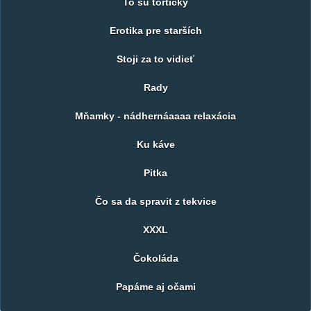
To sú tortičky
Erotika pre starších
Stoji za to vidieť
Rady
Mňamky - nádhernáaaaa relaxácia
Ku káve
Pitka
Čo sa da spravit z tekvice
XXXL
Čokoláda
Papáme aj očami