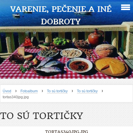
VARENIE, PEČENIE A INÉ
DOBROTY
›
›
›
›
Úvod
Fotoalbum
To sú tortičky
To sú tortičky
tortas340jpg.jpg
TO SÚ TORTIČKY
TORTAS340JPG.JPG