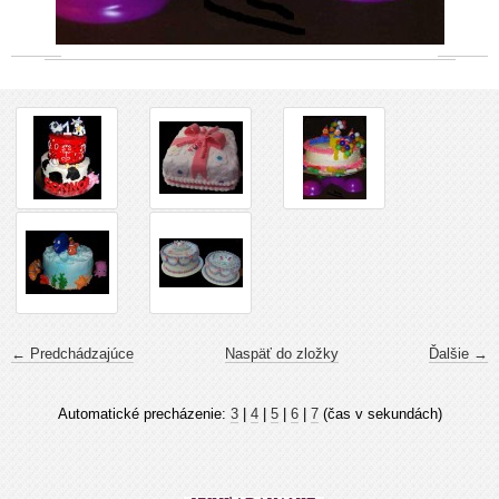
← Predchádzajúce
Naspäť do zložky
Ďalšie →
Automatické precházenie:
3
|
4
|
5
|
6
|
7
(čas v sekundách)