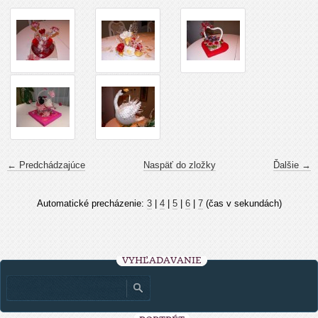
← Predchádzajúce
Naspäť do zložky
Ďalšie →
Automatické precházenie:
3
|
4
|
5
|
6
|
7
(čas v sekundách)
VYHĽADÁVANIE