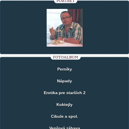
PORTRÉT
FOTOALBUM
Perníky
Nápady
Erotika pre starších 2
Koktejly
Cibule a spol.
Vepřová zábava