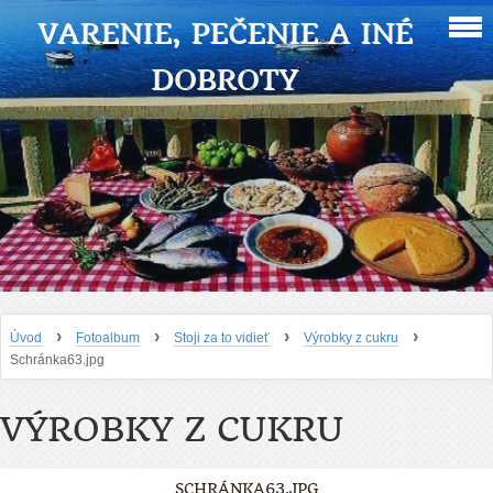
VARENIE, PEČENIE A INÉ
DOBROTY
›
›
›
›
Úvod
Fotoalbum
Stoji za to vidieť
Výrobky z cukru
Schránka63.jpg
VÝROBKY Z CUKRU
SCHRÁNKA63.JPG