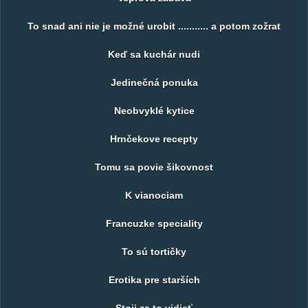
To snad ani nie je možné urobit ........... a potom zožrat
Keď sa kuchár nudi
Jedinečná ponuka
Neobvyklé kytice
Hrnčekove recepty
Tomu sa povie šikovnost
K vianociam
Francuzke speciality
To sú tortičky
Erotika pre starších
Stoji za to vidieť