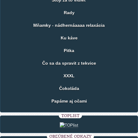
Rady
Mňamky - nádhernáaaaa relaxácia
Ku káve
Pitka
Čo sa da spravit z tekvice
XXXL
Čokoláda
Papáme aj očami
TOPLIST
OBĽÚBENÉ ODKAZY