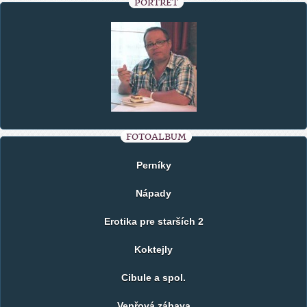
PORTRÉT
FOTOALBUM
Perníky
Nápady
Erotika pre starších 2
Koktejly
Cibule a spol.
Vepřová zábava