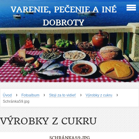
VARENIE, PEČENIE A INÉ
DOBROTY
›
›
›
›
Úvod
Fotoalbum
Stoji za to vidieť
Výrobky z cukru
Schránka59.jpg
VÝROBKY Z CUKRU
SCHRÁNKA59.JPG