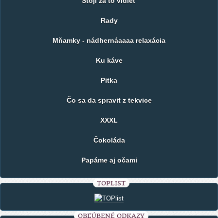
Stoji za to vidieť
Rady
Mňamky - nádhernáaaaa relaxácia
Ku káve
Pitka
Čo sa da spravit z tekvice
XXXL
Čokoláda
Papáme aj očami
TOPLIST
OBĽÚBENÉ ODKAZY