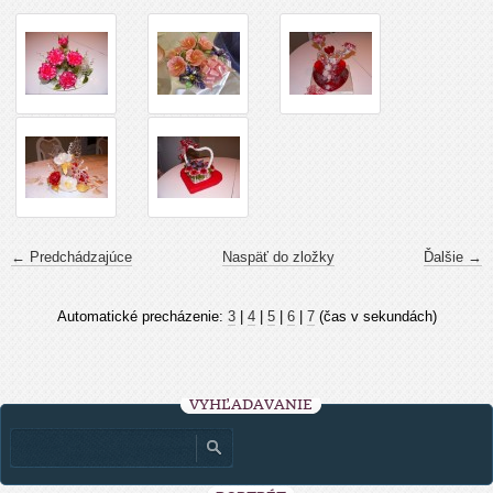
← Predchádzajúce
Naspäť do zložky
Ďalšie →
Automatické precházenie:
3
|
4
|
5
|
6
|
7
(čas v sekundách)
VYHĽADÁVANIE