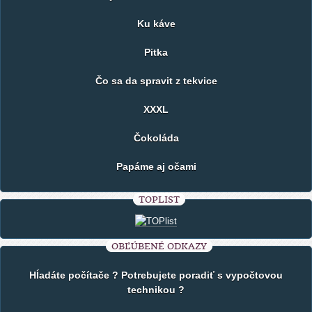
Ku káve
Pitka
Čo sa da spravit z tekvice
XXXL
Čokoláda
Papáme aj očami
TOPLIST
OBĽÚBENÉ ODKAZY
Hĺadáte počítače ? Potrebujete poradiť s vypočtovou
technikou ?