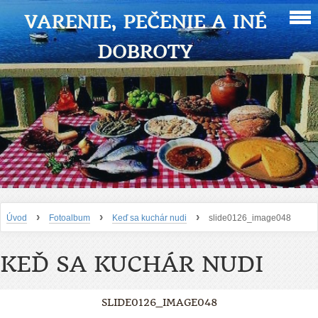
VARENIE, PEČENIE A INÉ
DOBROTY
›
›
›
Úvod
Fotoalbum
Keď sa kuchár nudi
slide0126_image048
KEĎ SA KUCHÁR NUDI
SLIDE0126_IMAGE048