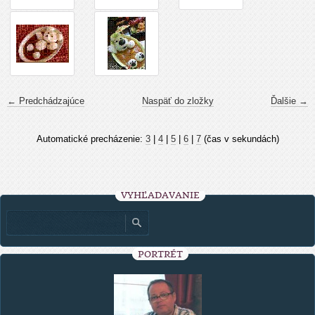
← Predchádzajúce
Naspäť do zložky
Ďalšie →
Automatické precházenie:
3
|
4
|
5
|
6
|
7
(čas v sekundách)
VYHĽADÁVANIE
PORTRÉT