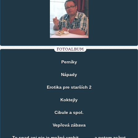
FOTOALBUM
Perníky
Nápady
Erotika pre starších 2
Koktejly
Cibule a spol.
Vepřová zábava
To snad ani nie je možné urobit ........... a potom zožrat