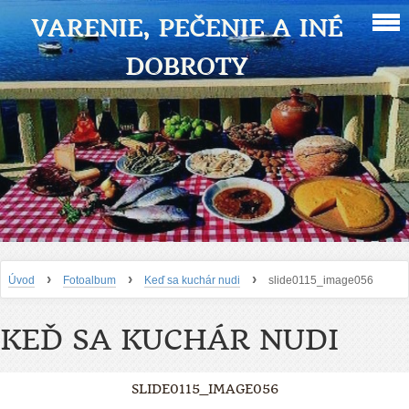
VARENIE, PEČENIE A INÉ
DOBROTY
›
›
›
Úvod
Fotoalbum
Keď sa kuchár nudi
slide0115_image056
KEĎ SA KUCHÁR NUDI
SLIDE0115_IMAGE056