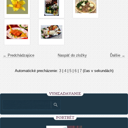
← Predchádzajúce
Naspäť do zložky
Ďalšie →
Automatické precházenie:
3
|
4
|
5
|
6
|
7
(čas v sekundách)
VYHĽADÁVANIE
PORTRÉT