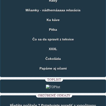
Rady
Mňamky - nádhernáaaaa relaxácia
Ku káve
Pitka
Čo sa da spravit z tekvice
XXXL
Čokoláda
Papáme aj očami
TOPLIST
OBĽÚBENÉ ODKAZY
Hĺadáte počítače ? Potrebujete poradiť s vypočtovou