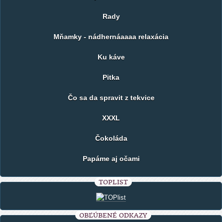
Rady
Mňamky - nádhernáaaaa relaxácia
Ku káve
Pitka
Čo sa da spravit z tekvice
XXXL
Čokoláda
Papáme aj očami
TOPLIST
OBĽÚBENÉ ODKAZY