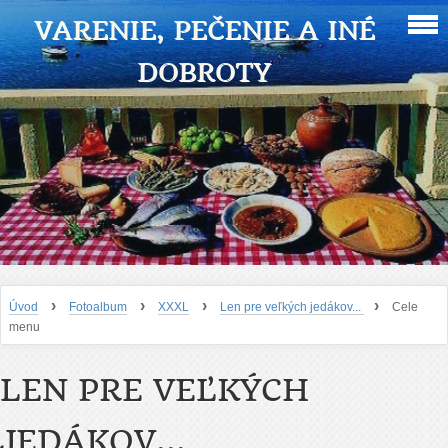
VARENIE, PEČENIE A INÉ
DOBROTY
›
›
›
›
Úvod
Fotoalbum
XXXL
Len pre veľkých jedákov...
Cele
menu
LEN PRE VEĽKÝCH
JEDÁKOV...