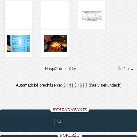
Naspäť do zložky
Ďalšie →
Automatické precházenie:
3
|
4
|
5
|
6
|
7
(čas v sekundách)
VYHĽADÁVANIE
PORTRÉT