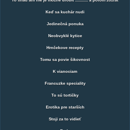
To snad ani nie je možné urobit ........... a potom zožrat
Keď sa kuchár nudi
Jedinečná ponuka
Neobvyklé kytice
Hrnčekove recepty
Tomu sa povie šikovnost
K vianociam
Francuzke speciality
To sú tortičky
Erotika pre starších
Stoji za to vidieť