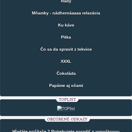
Rady
Mňamky - nádhernáaaaa relaxácia
Ku káve
Pitka
Čo sa da spravit z tekvice
XXXL
Čokoláda
Papáme aj očami
TOPLIST
OBĽÚBENÉ ODKAZY
Hĺadáte počítače ? Potrebujete poradiť s vypočtovou