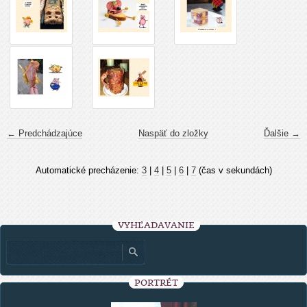
← Predchádzajúce
Naspäť do zložky
Ďalšie →
Automatické precházenie:
3
|
4
|
5
|
6
|
7
(čas v sekundách)
VYHĽADÁVANIE
PORTRÉT