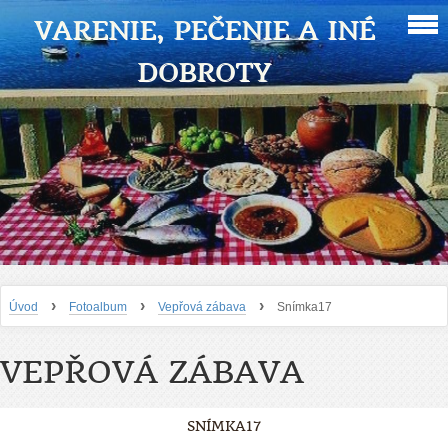
VARENIE, PEČENIE A INÉ
DOBROTY
›
›
›
Úvod
Fotoalbum
Vepřová zábava
Snímka17
VEPŘOVÁ ZÁBAVA
SNÍMKA17