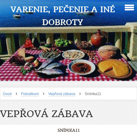
VARENIE, PEČENIE A INÉ
DOBROTY
›
›
›
Úvod
Fotoalbum
Vepřová zábava
Snímka11
VEPŘOVÁ ZÁBAVA
SNÍMKA11