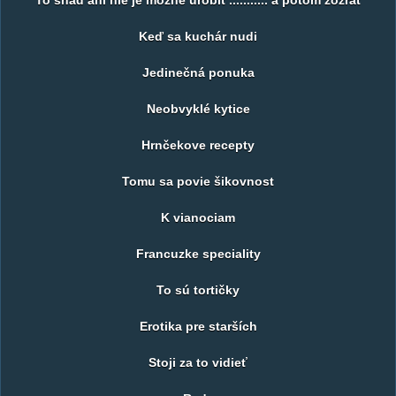
To snad ani nie je možné urobit ........... a potom zožrat
Keď sa kuchár nudi
Jedinečná ponuka
Neobvyklé kytice
Hrnčekove recepty
Tomu sa povie šikovnost
K vianociam
Francuzke speciality
To sú tortičky
Erotika pre starších
Stoji za to vidieť