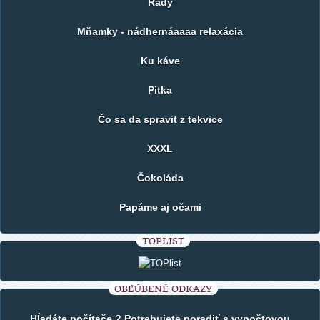
Rady
Mňamky - nádhernáaaaa relaxácia
Ku káve
Pitka
Čo sa da spravit z tekvice
XXXL
Čokoláda
Papáme aj očami
TOPLIST
OBĽÚBENÉ ODKAZY
Hĺadáte počítače ? Potrebujete poradiť s vypočtovou