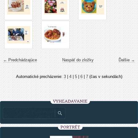
← Predchádzajúce
Naspäť do zložky
Ďalšie →
Automatické precházenie:
3
|
4
|
5
|
6
|
7
(čas v sekundách)
VYHĽADÁVANIE
PORTRÉT