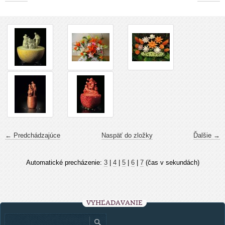
← Predchádzajúce
Naspäť do zložky
Ďalšie →
Automatické precházenie:
3
|
4
|
5
|
6
|
7
(čas v sekundách)
VYHĽADÁVANIE