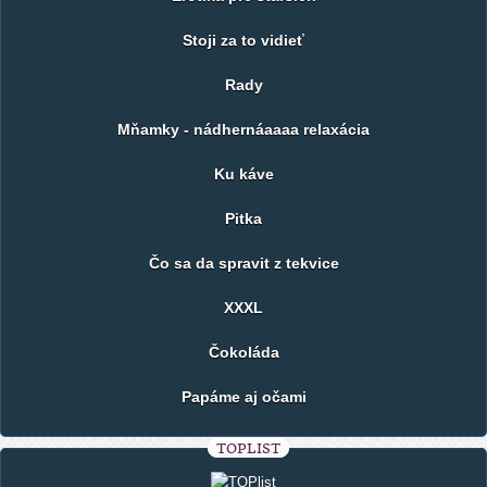
Stoji za to vidieť
Rady
Mňamky - nádhernáaaaa relaxácia
Ku káve
Pitka
Čo sa da spravit z tekvice
XXXL
Čokoláda
Papáme aj očami
TOPLIST