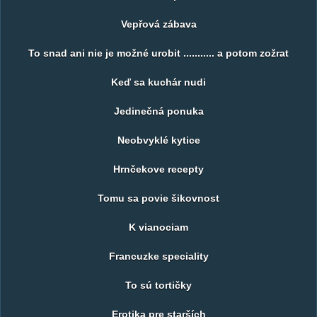
Vepřová zábava
To snad ani nie je možné urobit ........... a potom zožrat
Keď sa kuchár nudi
Jedinečná ponuka
Neobvyklé kytice
Hrnčekove recepty
Tomu sa povie šikovnost
K vianociam
Francuzke speciality
To sú tortičky
Erotika pre starších