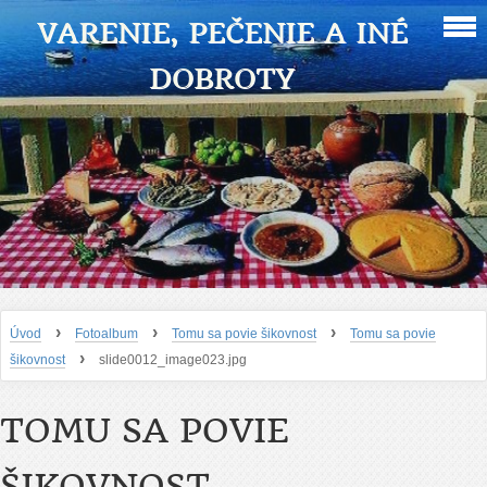
VARENIE, PEČENIE A INÉ
DOBROTY
›
›
›
Úvod
Fotoalbum
Tomu sa povie šikovnost
Tomu sa povie
›
šikovnost
slide0012_image023.jpg
TOMU SA POVIE
ŠIKOVNOST