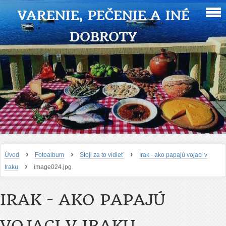
VARENIE, PEČENIE A INÉ
DOBROTY
›
›
›
Úvod
Fotoalbum
Stoji za to vidieť
Irak - ako papajú vojaci v
›
Iraku
image024.jpg
IRAK - AKO PAPAJÚ
VOJACI V IRAKU