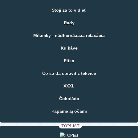
Stoji za to vidieť
Rady
Mňamky - nádhernáaaaa relaxácia
Ku káve
Pitka
Čo sa da spravit z tekvice
XXXL
Čokoláda
Papáme aj očami
TOPLIST