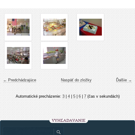
← Predchádzajúce
Naspäť do zložky
Ďalšie →
Automatické precházenie:
3
|
4
|
5
|
6
|
7
(čas v sekundách)
VYHĽADÁVANIE