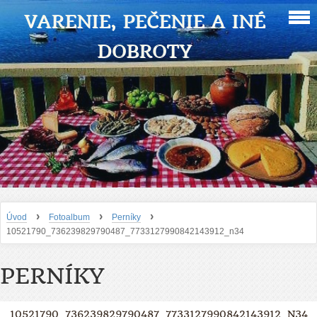
VARENIE, PEČENIE A INÉ
DOBROTY
›
›
›
Úvod
Fotoalbum
Perníky
10521790_736239829790487_7733127990842143912_n34
PERNÍKY
10521790_736239829790487_7733127990842143912_N34