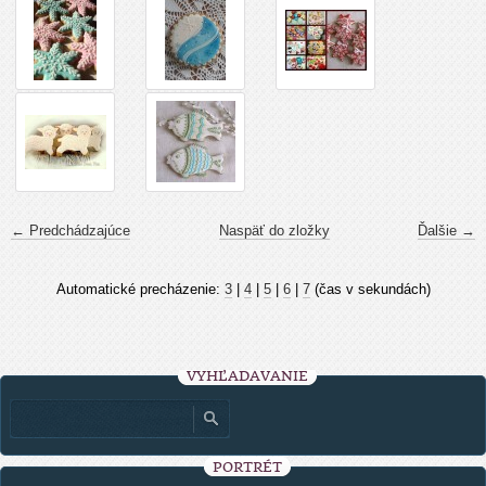
← Predchádzajúce
Naspäť do zložky
Ďalšie →
Automatické precházenie:
3
|
4
|
5
|
6
|
7
(čas v sekundách)
VYHĽADÁVANIE
PORTRÉT