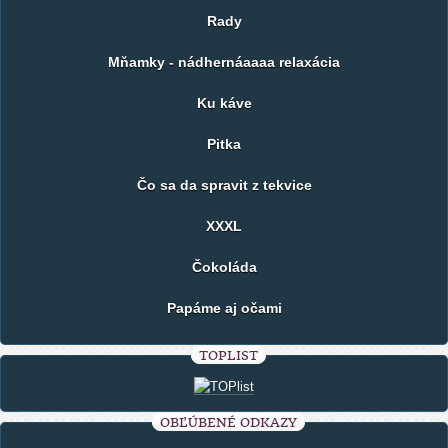
Rady
Mňamky - nádhernáaaaa relaxácia
Ku káve
Pitka
Čo sa da spravit z tekvice
XXXL
Čokoláda
Papáme aj očami
TOPLIST
OBĽÚBENÉ ODKAZY