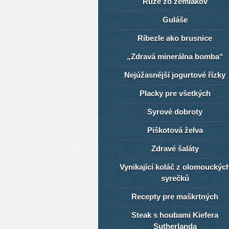
Ruže zo zemiakov
Guláše
Ríbezle ako brusnice
„Zdravá minerálna bomba“
Nejúžasnější jogurtové řízky
Placky pre všetkých
Syrové dobroty
Piškotová želva
Zdravé šaláty
Vynikající koláč z olomouckýc
syrečků
Recepty pre maškrtných
Steak s houbami Kiefera
Sutherlanda