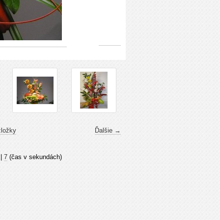
zložky
Ďalšie →
|
7
(čas v sekundách)