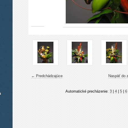
← Predchádzajúce
Naspäť do 
Automatické precházenie:
3
|
4
|
5
|
6
h