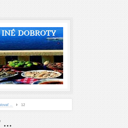
A INÉ DOBROTY
›
lovať ...
12
...