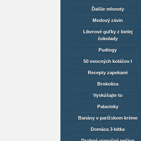
Ďalšie mlsnoty
Medový závin
Likerové guľky z bielej
čokolady
Pudingy
50 ovocných koláčov I
Recepty zapekané
Brokolica
Vyskúšajte to
Palacinky
Banány v parížskom kréme
Domáca 3-bitka
Drobné vianočné pečivo