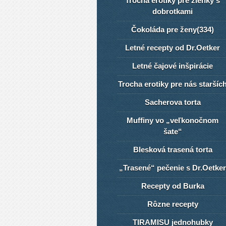
Trocha erotiky pre žienky s
dobrotkami
Čokoláda pre ženy(334)
Letné recepty od Dr.Oetker
Letné čajové inšpirácie
Trocha erotiky pre nás staršíc
Sacherova torta
Muffiny vo „veľkonočnom
šate“
Blesková trasená torta
„Trasené“ pečenie s Dr.Oetker
Recepty od Burka
Rôzne recepty
TIRAMISU jednohubky