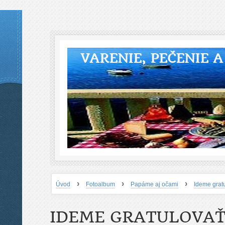
VARENIE, PEČENIE 
›
›
›
Úvod
Fotoalbum
Papáme aj očami
Ideme gratu
IDEME GRATULOVAŤ 