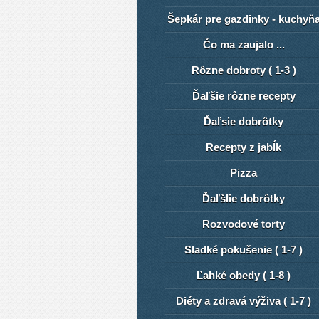
Šepkár pre gazdinky - kuchyň
Čo ma zaujalo ...
Rôzne dobroty ( 1-3 )
Ďaľšie rôzne recepty
Ďaľsie dobrôtky
Recepty z jabĺk
Pizza
ĎaľšIie dobrôtky
Rozvodové torty
Sladké pokušenie ( 1-7 )
Ľahké obedy ( 1-8 )
Diéty a zdravá výživa ( 1-7 )