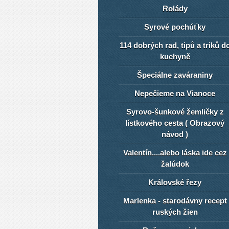
Rolády
Syrové pochúťky
114 dobrých rad, tipů a triků d
kuchyně
Špeciálne zaváraniny
Nepečieme na Vianoce
Syrovo-šunkové žemličky z
lístkového cesta ( Obrazový
návod )
Valentín....alebo láska ide cez
žalúdok
Královské řezy
Marlenka - starodávny recept
ruských žien