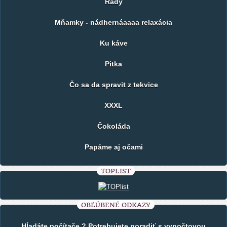
Rady
Mňamky - nádhernáaaaa relaxácia
Ku káve
Pitka
Čo sa da spravit z tekvice
XXXL
Čokoláda
Papáme aj očami
TOPLIST
OBĽÚBENÉ ODKAZY
Hĺadáte počítače ? Potrebujete poradiť s vypočtovou