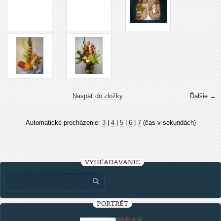
Naspäť do zložky
Ďalšie →
Automatické precházenie:
3
|
4
|
5
|
6
|
7
(čas v sekundách)
VYHĽADÁVANIE
PORTRÉT