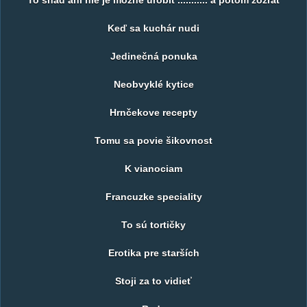
To snad ani nie je možné urobit ........... a potom zožrat
Keď sa kuchár nudi
Jedinečná ponuka
Neobvyklé kytice
Hrnčekove recepty
Tomu sa povie šikovnost
K vianociam
Francuzke speciality
To sú tortičky
Erotika pre starších
Stoji za to vidieť