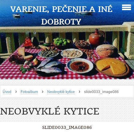
VARENIE, PEČENIE A INÉ
DOBROTY
›
›
›
Úvod
Fotoalbum
Neobvyklé kytice
slide0033_image086
NEOBVYKLÉ KYTICE
SLIDE0033_IMAGE086