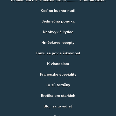
To snad ani nie je možné urobit ........... a potom zožrat
Keď sa kuchár nudi
Jedinečná ponuka
Neobvyklé kytice
Hrnčekove recepty
Tomu sa povie šikovnost
K vianociam
Francuzke speciality
To sú tortičky
Erotika pre starších
Stoji za to vidieť