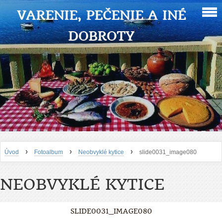
VARENIE, PEČENIE A INÉ
DOBROTY
›
›
›
Úvod
Fotoalbum
Neobvyklé kytice
slide0031_image080
NEOBVYKLÉ KYTICE
SLIDE0031_IMAGE080