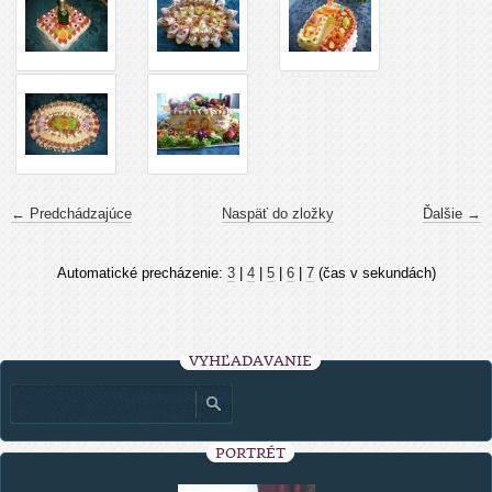
← Predchádzajúce
Naspäť do zložky
Ďalšie →
Automatické precházenie:
3
|
4
|
5
|
6
|
7
(čas v sekundách)
VYHĽADÁVANIE
PORTRÉT