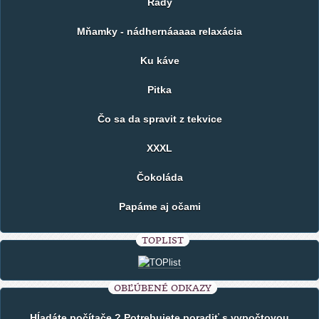
Rady
Mňamky - nádhernáaaaa relaxácia
Ku káve
Pitka
Čo sa da spravit z tekvice
XXXL
Čokoláda
Papáme aj očami
TOPLIST
OBĽÚBENÉ ODKAZY
Hĺadáte počítače ? Potrebujete poradiť s vypočtovou