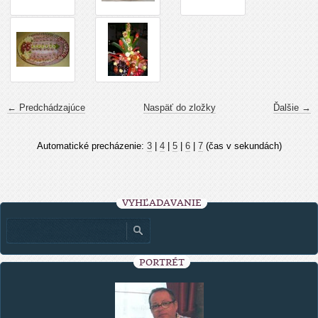
← Predchádzajúce
Naspäť do zložky
Ďalšie →
Automatické precházenie:
3
|
4
|
5
|
6
|
7
(čas v sekundách)
VYHĽADÁVANIE
PORTRÉT