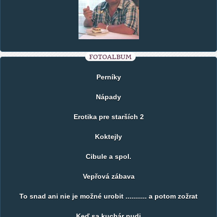
FOTOALBUM
Perníky
Nápady
Erotika pre starších 2
Koktejly
Cibule a spol.
Vepřová zábava
To snad ani nie je možné urobit ........... a potom zožrat
Keď sa kuchár nudi