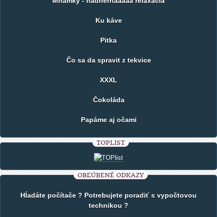
Mňamky - nádhernáaaaa relaxácia
Ku káve
Pitka
Čo sa da spravit z tekvice
XXXL
Čokoláda
Papáme aj očami
TOPLIST
OBĽÚBENÉ ODKAZY
Hĺadáte počítače ? Potrebujete poradiť s vypočtovou
technikou ?