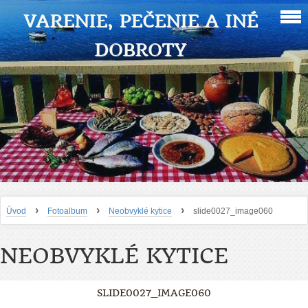
VARENIE, PEČENIE A INÉ
DOBROTY
›
›
›
Úvod
Fotoalbum
Neobvyklé kytice
slide0027_image060
NEOBVYKLÉ KYTICE
SLIDE0027_IMAGE060