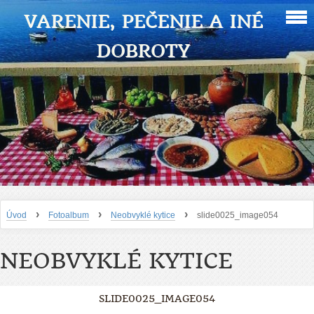
VARENIE, PEČENIE A INÉ
DOBROTY
›
›
›
Úvod
Fotoalbum
Neobvyklé kytice
slide0025_image054
NEOBVYKLÉ KYTICE
SLIDE0025_IMAGE054