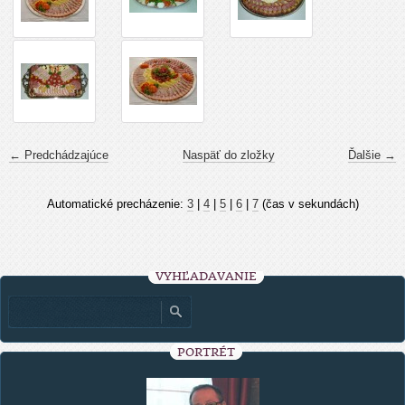
← Predchádzajúce
Naspäť do zložky
Ďalšie →
Automatické precházenie:
3
|
4
|
5
|
6
|
7
(čas v sekundách)
VYHĽADÁVANIE
PORTRÉT