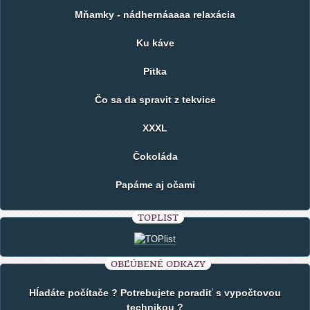
Mňamky - nádhernáaaaa relaxácia
Ku káve
Pitka
Čo sa da spravit z tekvice
XXXL
Čokoláda
Papáme aj očami
TOPLIST
OBĽÚBENÉ ODKAZY
Hĺadáte počítače ? Potrebujete poradiť s vypočtovou
technikou ?