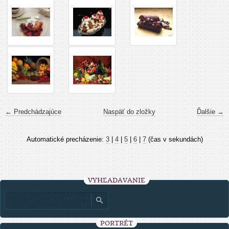
← Predchádzajúce
Naspäť do zložky
Ďalšie →
Automatické precházenie:
3
|
4
|
5
|
6
|
7
(čas v sekundách)
VYHĽADÁVANIE
PORTRÉT