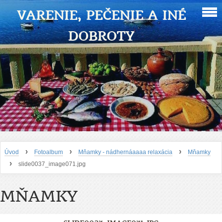
VARENIE, PEČENIE A INÉ
DOBROTY
›
›
›
Úvod
Fotoalbum
Mňamky - nádhernáaaaa relaxácia
Mňamky
›
slide0037_image071.jpg
MŇAMKY