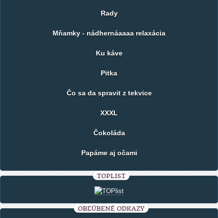
Rady
Mňamky - nádhernáaaaa relaxácia
Ku káve
Pitka
Čo sa da spravit z tekvice
XXXL
Čokoláda
Papáme aj očami
TOPLIST
OBĽÚBENÉ ODKAZY