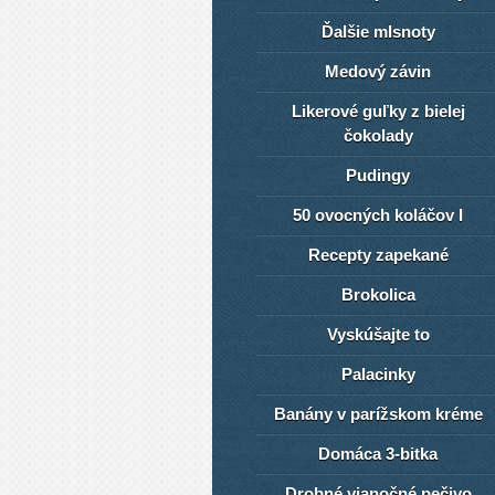
Ďalšie mlsnoty
Medový závin
Likerové guľky z bielej
čokolady
Pudingy
50 ovocných koláčov I
Recepty zapekané
Brokolica
Vyskúšajte to
Palacinky
Banány v parížskom kréme
Domáca 3-bitka
Drobné vianočné pečivo