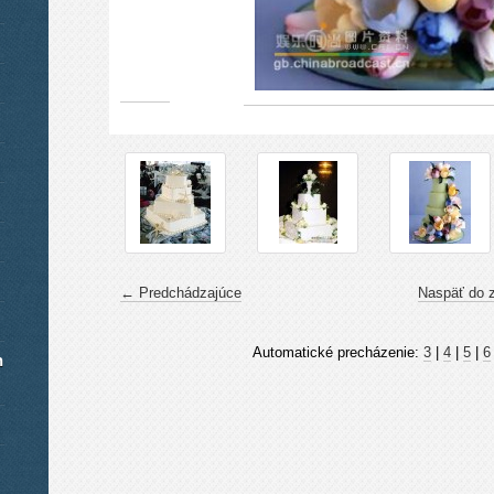
← Predchádzajúce
Naspäť do 
Automatické precházenie:
3
|
4
|
5
|
6
h