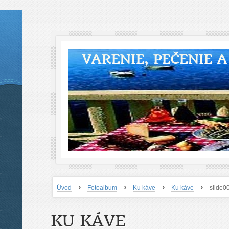
VARENIE, PEČENIE 
›
›
›
›
Úvod
Fotoalbum
Ku káve
Ku káve
slide0
KU KÁVE