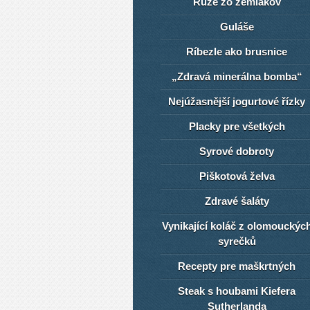
Ruže zo zemiakov
Guláše
Ríbezle ako brusnice
„Zdravá minerálna bomba“
Nejúžasnější jogurtové řízky
Placky pre všetkých
Syrové dobroty
Piškotová želva
Zdravé šaláty
Vynikající koláč z olomouckýc
syrečků
Recepty pre maškrtných
Steak s houbami Kiefera
Sutherlanda