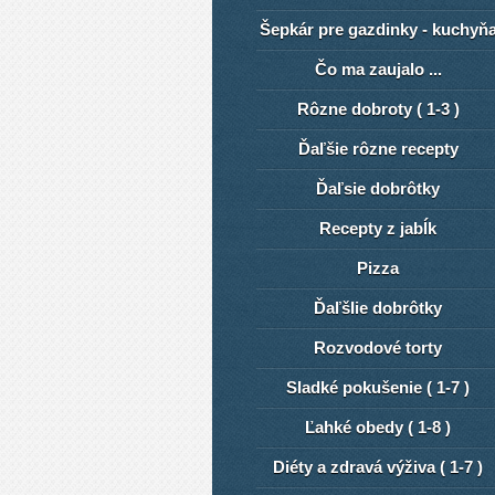
Šepkár pre gazdinky - kuchyň
Čo ma zaujalo ...
Rôzne dobroty ( 1-3 )
Ďaľšie rôzne recepty
Ďaľsie dobrôtky
Recepty z jabĺk
Pizza
ĎaľšIie dobrôtky
Rozvodové torty
Sladké pokušenie ( 1-7 )
Ľahké obedy ( 1-8 )
Diéty a zdravá výživa ( 1-7 )