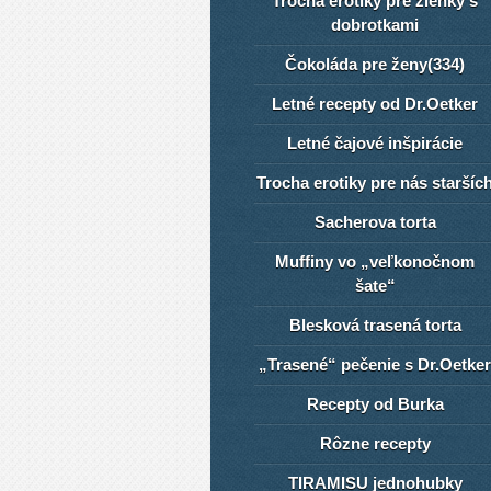
Trocha erotiky pre žienky s
dobrotkami
Čokoláda pre ženy(334)
Letné recepty od Dr.Oetker
Letné čajové inšpirácie
Trocha erotiky pre nás staršíc
Sacherova torta
Muffiny vo „veľkonočnom
šate“
Blesková trasená torta
„Trasené“ pečenie s Dr.Oetker
Recepty od Burka
Rôzne recepty
TIRAMISU jednohubky