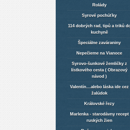
Rolády
Syrové pochúťky
114 dobrých rad, tipů a triků d
kuchyně
Špeciálne zaváraniny
Nepečieme na Vianoce
Syrovo-šunkové žemličky z
lístkového cesta ( Obrazový
návod )
Valentín....alebo láska ide cez
žalúdok
Královské řezy
Marlenka - starodávny recept
ruských žien