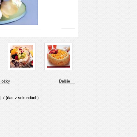
zložky
Ďalšie →
|
7
(čas v sekundách)