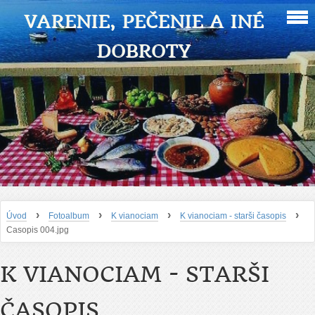
VARENIE, PEČENIE A INÉ
DOBROTY
›
›
›
›
Úvod
Fotoalbum
K vianociam
K vianociam - starši časopis
Casopis 004.jpg
K VIANOCIAM - STARŠI
ČASOPIS