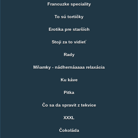
Francuzke speciality
To sú tortičky
Erotika pre starších
Stoji za to vidieť
Rady
Mňamky - nádhernáaaaa relaxácia
Ku káve
Pitka
Čo sa da spravit z tekvice
XXXL
Čokoláda