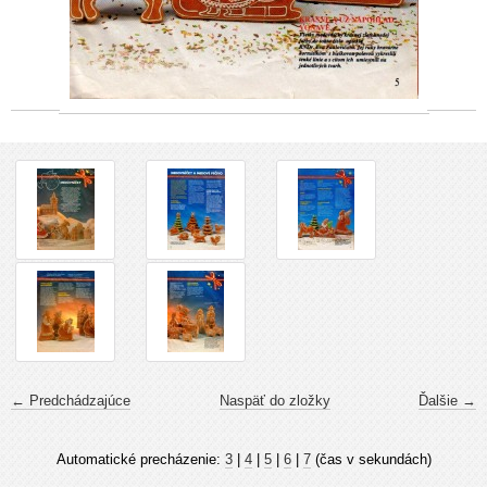
← Predchádzajúce
Naspäť do zložky
Ďalšie →
Automatické precházenie:
3
|
4
|
5
|
6
|
7
(čas v sekundách)