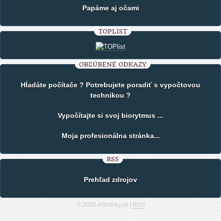
Papáme aj očami
TOPLIST
OBĽÚBENÉ ODKAZY
Hĺadáte počítače ? Potrebujete poradiť s vypočtovou
technikou ?
Vypočítajte si svoj biorytmus ...
Moja profesionálna stránka...
RSS
Prehľad zdrojov
© 2026 eStránky.sk
|
RSS