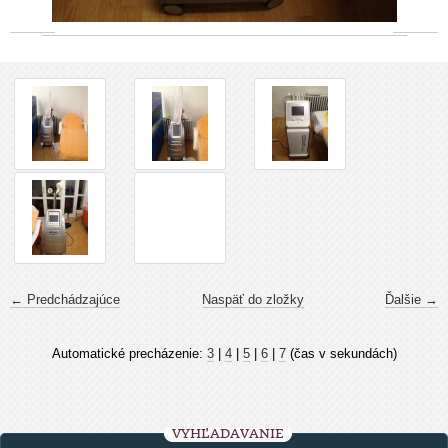
← Predchádzajúce
Naspäť do zložky
Ďalšie →
Automatické precházenie:
3
|
4
|
5
|
6
|
7
(čas v sekundách)
VYHĽADÁVANIE