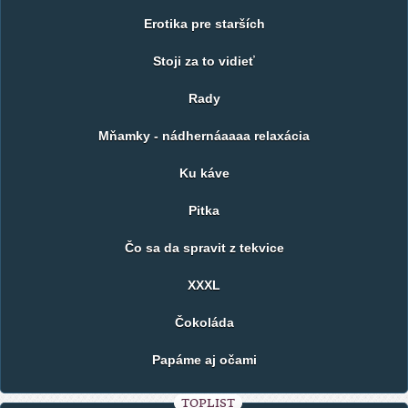
Erotika pre starších
Stoji za to vidieť
Rady
Mňamky - nádhernáaaaa relaxácia
Ku káve
Pitka
Čo sa da spravit z tekvice
XXXL
Čokoláda
Papáme aj očami
TOPLIST