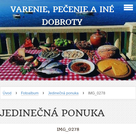
VARENIE, PEČENIE A INÉ
DOBROTY
›
›
›
Úvod
Fotoalbum
Jedinečná ponuka
IMG_0278
JEDINEČNÁ PONUKA
IMG_0278