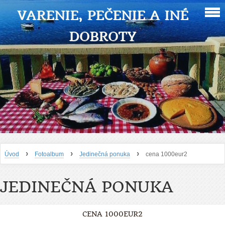
VARENIE, PEČENIE A INÉ
DOBROTY
›
›
›
Úvod
Fotoalbum
Jedinečná ponuka
cena 1000eur2
JEDINEČNÁ PONUKA
CENA 1000EUR2