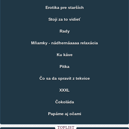
Erotika pre starších
Stoji za to vidieť
Rady
Mňamky - nádhernáaaaa relaxácia
Ku káve
Pitka
Čo sa da spravit z tekvice
XXXL
Čokoláda
Papáme aj očami
TOPLIST