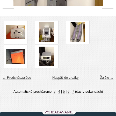
← Predchádzajúce
Naspäť do zložky
Ďalšie →
Automatické precházenie:
3
|
4
|
5
|
6
|
7
(čas v sekundách)
VYHĽADÁVANIE