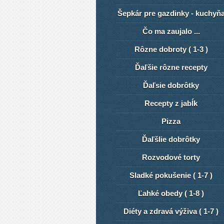
Šepkár pre gazdinky - kuchyň
Čo ma zaujalo ...
Rôzne dobroty ( 1-3 )
Ďaľšie rôzne recepty
Ďaľsie dobrôtky
Recepty z jabĺk
Pizza
ĎaľšIie dobrôtky
Rozvodové torty
Sladké pokušenie ( 1-7 )
Ľahké obedy ( 1-8 )
Diéty a zdravá výživa ( 1-7 )