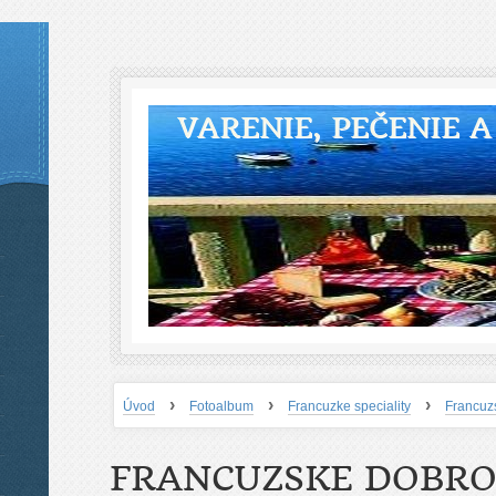
VARENIE, PEČENIE 
›
›
›
Úvod
Fotoalbum
Francuzke speciality
Francuz
FRANCUZSKE DOBR