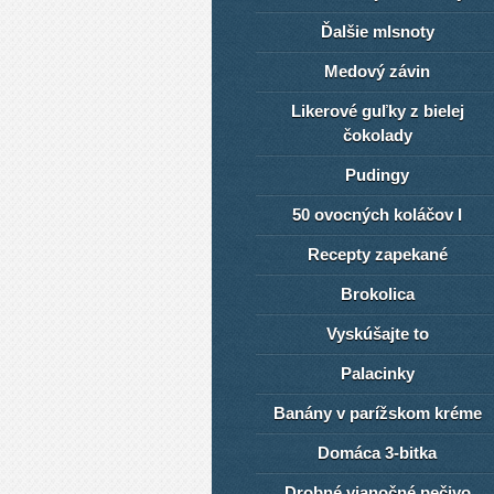
Ďalšie mlsnoty
Medový závin
Likerové guľky z bielej
čokolady
Pudingy
50 ovocných koláčov I
Recepty zapekané
Brokolica
Vyskúšajte to
Palacinky
Banány v parížskom kréme
Domáca 3-bitka
Drobné vianočné pečivo