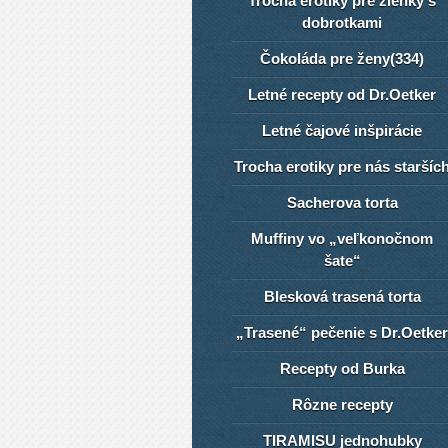
Trocha erotiky pre žienky s
dobrotkami
Čokoláda pre ženy(334)
Letné recepty od Dr.Oetker
Letné čajové inšpirácie
Trocha erotiky pre nás staršíc
Sacherova torta
Muffiny vo „veľkonočnom
šate“
Blesková trasená torta
„Trasené“ pečenie s Dr.Oetker
Recepty od Burka
Rôzne recepty
TIRAMISU jednohubky