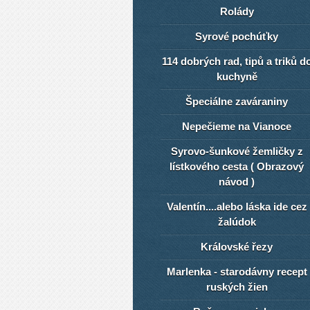
Rolády
Syrové pochúťky
114 dobrých rad, tipů a triků d
kuchyně
Špeciálne zaváraniny
Nepečieme na Vianoce
Syrovo-šunkové žemličky z
lístkového cesta ( Obrazový
návod )
Valentín....alebo láska ide cez
žalúdok
Královské řezy
Marlenka - starodávny recept
ruských žien