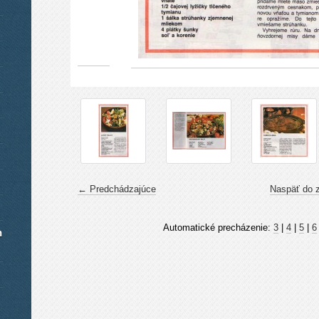
← Predchádzajúce
Naspäť do 
Automatické precházenie:
3
|
4
|
5
|
6
h