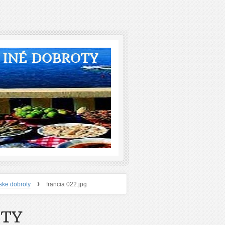
A INÉ DOBROTY
›
ske dobroty
francia 022.jpg
OTY