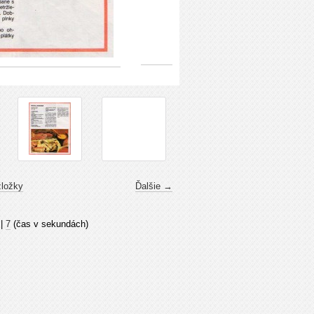
zložky
Ďalšie →
|
7
(čas v sekundách)