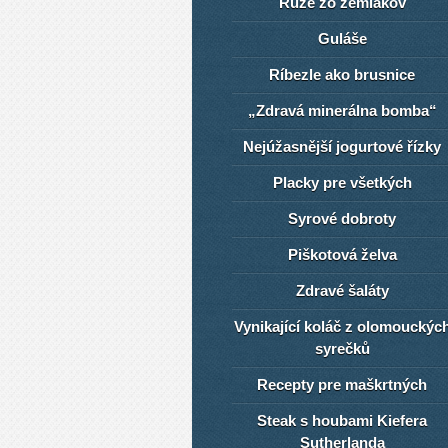
Ruže zo zemiakov
Guláše
Ríbezle ako brusnice
„Zdravá minerálna bomba“
Nejúžasnější jogurtové řízky
Placky pre všetkých
Syrové dobroty
Piškotová želva
Zdravé šaláty
Vynikající koláč z olomouckýc
syrečků
Recepty pre maškrtných
Steak s houbami Kiefera
Sutherlanda