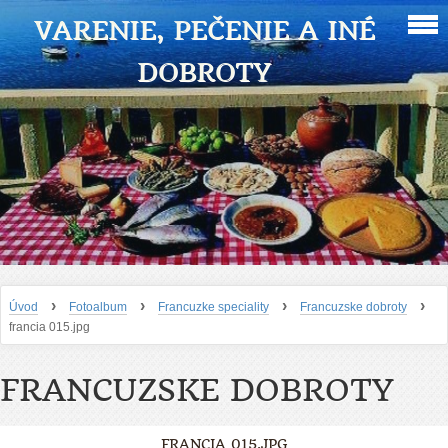
VARENIE, PEČENIE A INÉ
DOBROTY
›
›
›
›
Úvod
Fotoalbum
Francuzke speciality
Francuzske dobroty
francia 015.jpg
FRANCUZSKE DOBROTY
FRANCIA 015.JPG