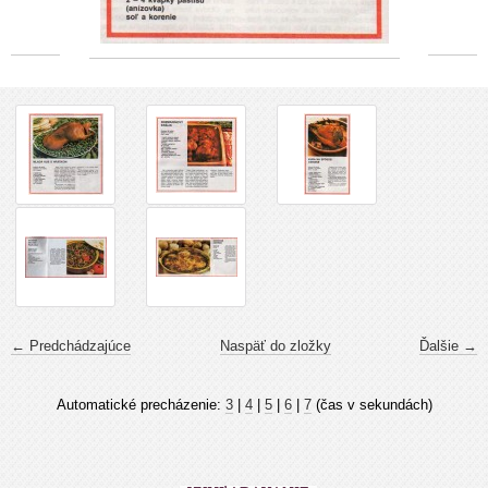
← Predchádzajúce
Naspäť do zložky
Ďalšie →
Automatické precházenie:
3
|
4
|
5
|
6
|
7
(čas v sekundách)