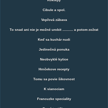
Koktejly
Cibule a spol.
Vepřová zábava
To snad ani nie je možné urobit ........... a potom zožrat
Keď sa kuchár nudi
Jedinečná ponuka
Neobvyklé kytice
Hrnčekove recepty
Tomu sa povie šikovnost
K vianociam
Francuzke speciality