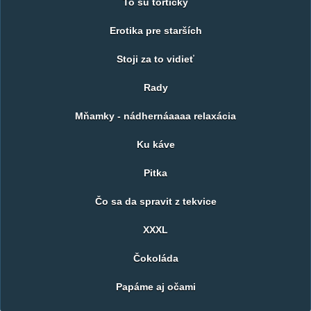
To sú tortičky
Erotika pre starších
Stoji za to vidieť
Rady
Mňamky - nádhernáaaaa relaxácia
Ku káve
Pitka
Čo sa da spravit z tekvice
XXXL
Čokoláda
Papáme aj očami