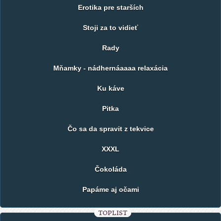
Erotika pre starších
Stoji za to vidieť
Rady
Mňamky - nádhernáaaaa relaxácia
Ku káve
Pitka
Čo sa da spravit z tekvice
XXXL
Čokoláda
Papáme aj očami
TOPLIST