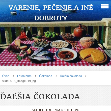
VARENIE, PEČENIE A INÉ
DOBROTY
›
›
›
›
Úvod
Fotoalbum
Čokoláda
Ďaľšia čokolada
slide0018_image019.jpg
ĎAĽŠIA ČOKOLADA
SLIDE0018_IMAGE019.JPG