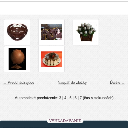
← Predchádzajúce
Naspäť do zložky
Ďalšie →
Automatické precházenie:
3
|
4
|
5
|
6
|
7
(čas v sekundách)
VYHĽADÁVANIE