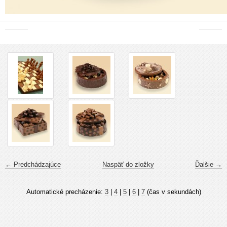
← Predchádzajúce
Naspäť do zložky
Ďalšie →
Automatické precházenie:
3
|
4
|
5
|
6
|
7
(čas v sekundách)