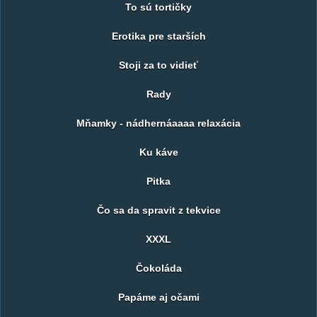
To sú tortičky
Erotika pre starších
Stoji za to vidieť
Rady
Mňamky - nádhernáaaaa relaxácia
Ku káve
Pitka
Čo sa da spravit z tekvice
XXXL
Čokoláda
Papáme aj očami