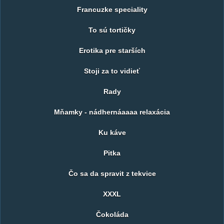
Francuzke speciality
To sú tortičky
Erotika pre starších
Stoji za to vidieť
Rady
Mňamky - nádhernáaaaa relaxácia
Ku káve
Pitka
Čo sa da spravit z tekvice
XXXL
Čokoláda