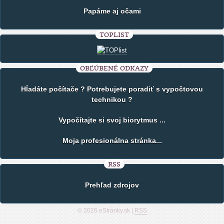
Papáme aj očami
TOPLIST
OBĽÚBENÉ ODKAZY
Hĺadáte počítače ? Potrebujete poradiť s vypočtovou
technikou ?
Vypočítajte si svoj biorytmus ...
Moja profesionálna stránka...
RSS
Prehľad zdrojov
© 2026 eStránky.sk
|
RSS