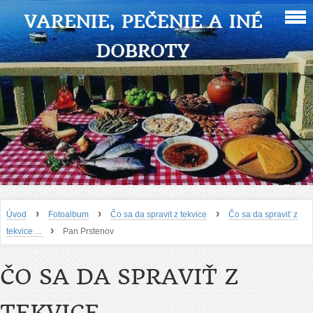
VARENIE, PEČENIE A INÉ
DOBROTY
›
›
›
Úvod
Fotoalbum
Čo sa da spravit z tekvice
Čo sa da spraviť z
›
tekvice ...
Pan Prstenov
ČO SA DA SPRAVIŤ Z
TEKVICE ...