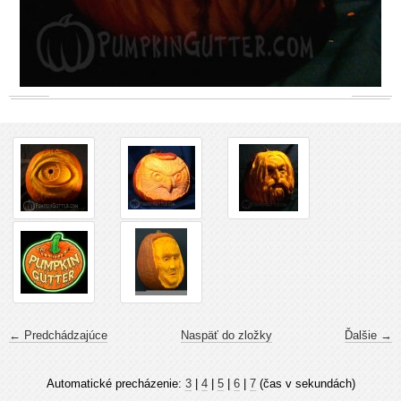
← Predchádzajúce
Naspäť do zložky
Ďalšie →
Automatické precházenie:
3
|
4
|
5
|
6
|
7
(čas v sekundách)