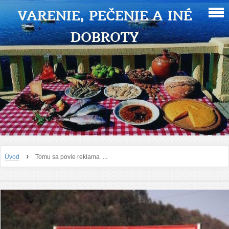
VARENIE, PEČENIE A INÉ
DOBROTY
›
Úvod
Tomu sa povie reklama ....