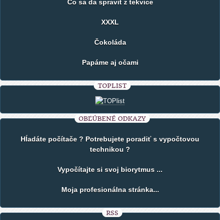
Čo sa da spravit z tekvice
XXXL
Čokoláda
Papáme aj očami
TOPLIST
OBĽÚBENÉ ODKAZY
Hĺadáte počítače ? Potrebujete poradiť s vypočtovou
technikou ?
Vypočítajte si svoj biorytmus ...
Moja profesionálna stránka...
RSS