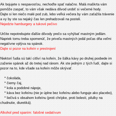
Ak bojujete s nespavosťou, nechoďte spať nalačno. Malá maškrta vám
pomôže zaspať, to vám však nedáva dôvod urobiť si večerné hody.
Dajte si len niečo malé pod zub, lebo veľká večera by vám zaťažila trávenie
a vy by ste sa nejaký čas len prehadzovali na posteli.
Nejedzte hamburgery a tukové pečivo
Určite nepotrebujete ďalšie dôvody prečo sa vyhýbať mastným jedlám.
Napriek tomu treba spomenúť, že priveľa mastných jedál počas dňa veľmi
negatívne vplýva na spánok.
Dajte si pozor na kofeín v prestrojení
Niektorí ľudia sú takí citliví na kofeín, že šálka kávy po druhej poobede im
zaženie spánok až do tretej nad ránom. Ak ste jedným z tých ľudí, dajte si
pozor na to, kde všade sa kofeín môže skrývať.
* čokoláda,
* čierny čaj,
* kola a podobné nápoje,
* káva bez kofeínu (nie je úplne bez kofeínu alebo funguje ako placebo),
* liečivá s obsahom kofeínu (proti chrípke, proti bolesti, pilulky na
chudnutie, diuretiká).
Alkohol pred spaním: falošné sedatívum