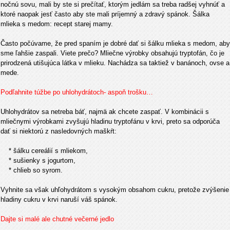
nočnú sovu, mali by ste si prečítať, ktorým jedlám sa treba radšej vyhnúť a
ktoré naopak jesť často aby ste mali príjemný a zdravý spánok. Šálka
mlieka s medom: recept starej mamy.
Často počúvame, že pred spaním je dobré dať si šálku mlieka s medom, aby
sme ľahšie zaspali. Viete prečo? Mliečne výrobky obsahujú tryptofán, čo je
prirodzená utišujúca látka v mlieku. Nachádza sa taktiež v banánoch, ovse a
mede.
Podľahnite túžbe po uhlohydrátoch- aspoň trošku…
Uhlohydrátov sa netreba báť, najmä ak chcete zaspať. V kombinácii s
mliečnymi výrobkami zvyšujú hladinu tryptofánu v krvi, preto sa odporúča
dať si niektorú z nasledovných maškŕt:
* šálku cereálií s mliekom,
* sušienky s jogurtom,
* chlieb so syrom.
Vyhnite sa však uhľohydrátom s vysokým obsahom cukru, pretože zvýšenie
hladiny cukru v krvi naruší váš spánok.
Dajte si malé ale chutné večerné jedlo