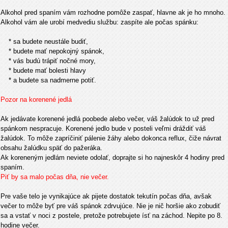
Alkohol pred spaním vám rozhodne pomôže zaspať, hlavne ak je ho mnoho.
Alkohol vám ale urobí medvediu službu: zaspíte ale počas spánku:
* sa budete neustále budiť,
* budete mať nepokojný spánok,
* vás budú trápiť nočné mory,
* budete mať bolesti hlavy
* a budete sa nadmerne potiť.
Pozor na korenené jedlá
Ak jedávate korenené jedlá poobede alebo večer, váš žalúdok to už pred
spánkom nespracuje. Korenené jedlo bude v posteli veľmi dráždiť váš
žalúdok. To môže zapríčiniť pálenie žáhy alebo dokonca reflux, čiže návrat
obsahu žalúdku späť do pažeráka.
Ak koreneným jedlám neviete odolať, doprajte si ho najneskôr 4 hodiny pred
spaním.
Piť by sa malo počas dňa, nie večer.
Pre vaše telo je vynikajúce ak pijete dostatok tekutín počas dňa, avšak
večer to môže byť pre váš spánok zdrvujúce. Nie je nič horšie ako zobudiť
sa a vstať v noci z postele, pretože potrebujete ísť na záchod. Nepite po 8.
hodine večer.