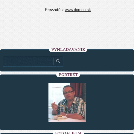
Prevzaté z
www.dorneo.sk
VYHĽADÁVANIE
PORTRÉT
FOTOALBUM