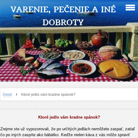
VARENIE, PEČENIE A INÉ
DOBROTY
›
Úvod
Ktoré jedlo vám kradne spánok?
Ktoré jedlo vám kradne spánok?
Zrejme ste už vypozorovali, že po určitých jedlách nemôžete zaspať, zatiaľ
čo po iných zaspíte ako bábätko. Keďže nielen káva z vás môže spraviť