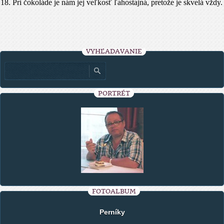
18. Pri čokoláde je nám jej veľkosť ľahostajná, pretože je skvelá vždy.
VYHĽADÁVANIE
PORTRÉT
FOTOALBUM
Perníky