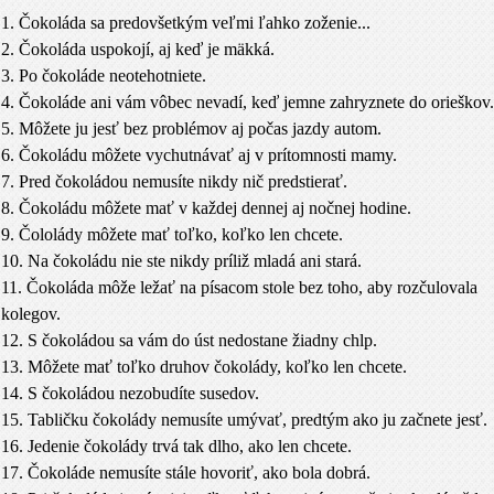
1. Čokoláda sa predovšetkým veľmi ľahko zoženie...
2. Čokoláda uspokojí, aj keď je mäkká.
3. Po čokoláde neotehotniete.
4. Čokoláde ani vám vôbec nevadí, keď jemne zahryznete do orieškov.
5. Môžete ju jesť bez problémov aj počas jazdy autom.
6. Čokoládu môžete vychutnávať aj v prítomnosti mamy.
7. Pred čokoládou nemusíte nikdy nič predstierať.
8. Čokoládu môžete mať v každej dennej aj nočnej hodine.
9. Čololády môžete mať toľko, koľko len chcete.
10. Na čokoládu nie ste nikdy príliž mladá ani stará.
11. Čokoláda môže ležať na písacom stole bez toho, aby rozčulovala
kolegov.
12. S čokoládou sa vám do úst nedostane žiadny chlp.
13. Môžete mať toľko druhov čokolády, koľko len chcete.
14. S čokoládou nezobudíte susedov.
15. Tabličku čokolády nemusíte umývať, predtým ako ju začnete jesť.
16. Jedenie čokolády trvá tak dlho, ako len chcete.
17. Čokoláde nemusíte stále hovoriť, ako bola dobrá.