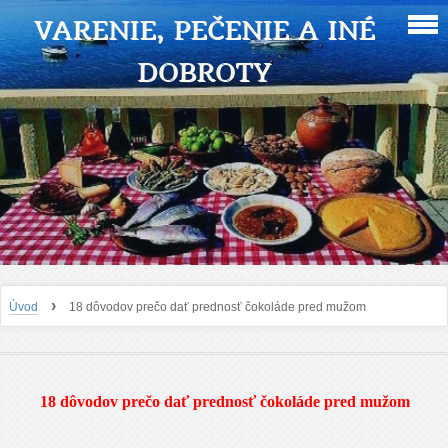
VARENIE, PEČENIE A INÉ
DOBROTY
›
Úvod
18 dôvodov prečo dať prednosť čokoláde pred mužom
18 dôvodov prečo dať prednosť čokoláde pred mužom