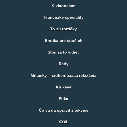
K vianociam
Francuzke speciality
To sú tortičky
Erotika pre starších
Stoji za to vidieť
Rady
Mňamky - nádhernáaaaa relaxácia
Ku káve
Pitka
Čo sa da spravit z tekvice
XXXL