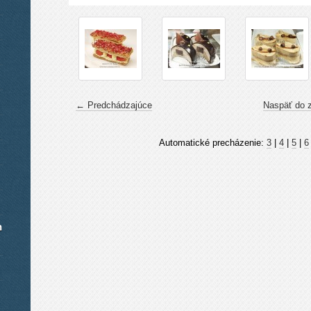
← Predchádzajúce
Naspäť do 
Automatické precházenie:
3
|
4
|
5
|
6
h