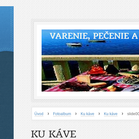
VARENIE, PEČENIE 
›
›
›
›
Úvod
Fotoalbum
Ku káve
Ku káve
slide0
KU KÁVE