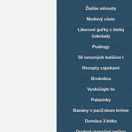
Ďalšie mlsnoty
Medový závin
Likerové guľky z bielej
čokolady
Pudingy
50 ovocných koláčov I
Recepty zapekané
Brokolica
Vyskúšajte to
Palacinky
Banány v parížskom kréme
Domáca 3-bitka
Drobné vianočné pečivo