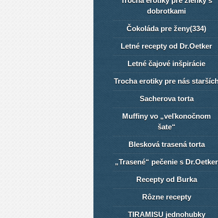
Trocha erotiky pre žienky s
dobrotkami
Čokoláda pre ženy(334)
Letné recepty od Dr.Oetker
Letné čajové inšpirácie
Trocha erotiky pre nás staršíc
Sacherova torta
Muffiny vo „veľkonočnom
šate“
Blesková trasená torta
„Trasené“ pečenie s Dr.Oetker
Recepty od Burka
Rôzne recepty
TIRAMISU jednohubky