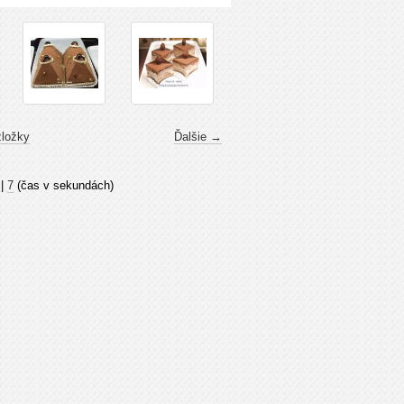
zložky
Ďalšie →
|
7
(čas v sekundách)