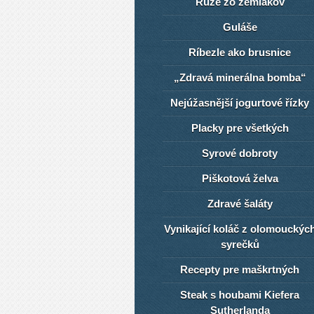
Ruže zo zemiakov
Guláše
Ríbezle ako brusnice
„Zdravá minerálna bomba“
Nejúžasnější jogurtové řízky
Placky pre všetkých
Syrové dobroty
Piškotová želva
Zdravé šaláty
Vynikající koláč z olomouckýc
syrečků
Recepty pre maškrtných
Steak s houbami Kiefera
Sutherlanda