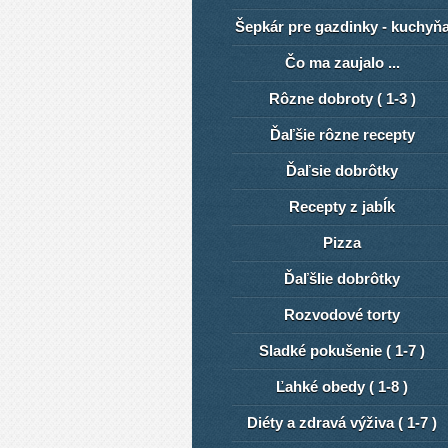
Šepkár pre gazdinky - kuchyň
Čo ma zaujalo ...
Rôzne dobroty ( 1-3 )
Ďaľšie rôzne recepty
Ďaľsie dobrôtky
Recepty z jabĺk
Pizza
ĎaľšIie dobrôtky
Rozvodové torty
Sladké pokušenie ( 1-7 )
Ľahké obedy ( 1-8 )
Diéty a zdravá výživa ( 1-7 )