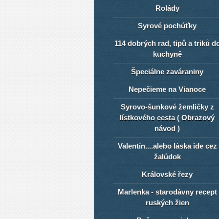
Rolády
Syrové pochúťky
114 dobrých rad, tipů a triků d
kuchyně
Špeciálne zaváraniny
Nepečieme na Vianoce
Syrovo-šunkové žemličky z
lístkového cesta ( Obrazový
návod )
Valentín....alebo láska ide cez
žalúdok
Královské řezy
Marlenka - starodávny recept
ruských žien