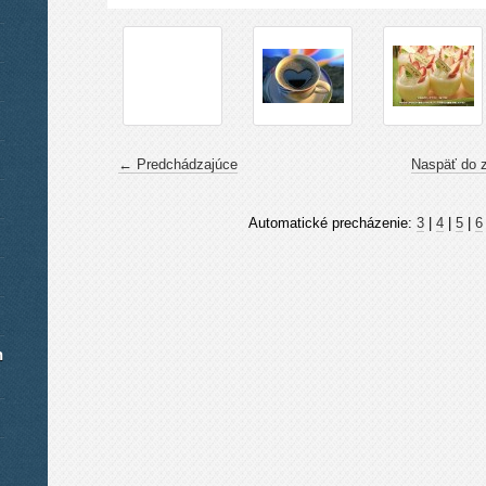
← Predchádzajúce
Naspäť do 
Automatické precházenie:
3
|
4
|
5
|
6
h