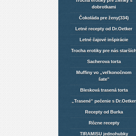
Trocha erotiky pre žienky s
dobrotkami
Čokoláda pre ženy(334)
Letné recepty od Dr.Oetker
Letné čajové inšpirácie
Trocha erotiky pre nás staršíc
Sacherova torta
Muffiny vo „veľkonočnom
šate“
Blesková trasená torta
„Trasené“ pečenie s Dr.Oetker
Recepty od Burka
Rôzne recepty
TIRAMISU jednohubky