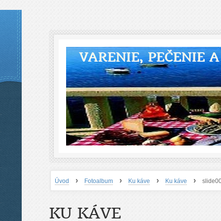
VARENIE, PEČENIE 
›
›
›
›
Úvod
Fotoalbum
Ku káve
Ku káve
slide0
KU KÁVE