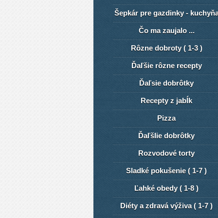
Šepkár pre gazdinky - kuchyň
Čo ma zaujalo ...
Rôzne dobroty ( 1-3 )
Ďaľšie rôzne recepty
Ďaľsie dobrôtky
Recepty z jabĺk
Pizza
ĎaľšIie dobrôtky
Rozvodové torty
Sladké pokušenie ( 1-7 )
Ľahké obedy ( 1-8 )
Diéty a zdravá výživa ( 1-7 )