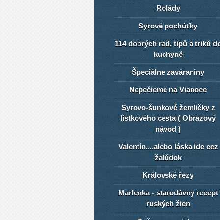
Rolády
Syrové pochúťky
114 dobrých rad, tipů a triků d
kuchyně
Špeciálne zaváraniny
Nepečieme na Vianoce
Syrovo-šunkové žemličky z
lístkového cesta ( Obrazový
návod )
Valentín....alebo láska ide cez
žalúdok
Královské řezy
Marlenka - starodávny recept
ruských žien