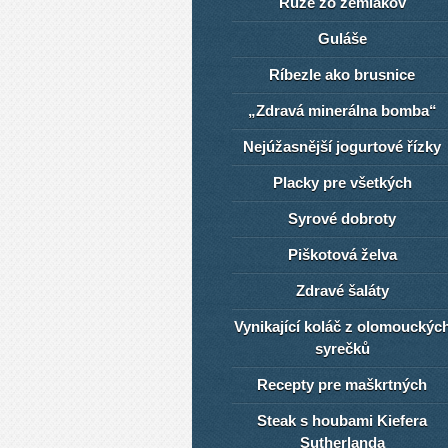
Ruže zo zemiakov
Guláše
Ríbezle ako brusnice
„Zdravá minerálna bomba“
Nejúžasnější jogurtové řízky
Placky pre všetkých
Syrové dobroty
Piškotová želva
Zdravé šaláty
Vynikající koláč z olomouckýc
syrečků
Recepty pre maškrtných
Steak s houbami Kiefera
Sutherlanda