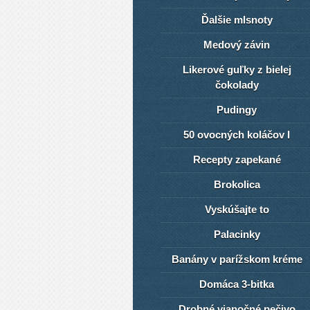
Ďalšie mlsnoty
Medový závin
Likerové guľky z bielej
čokolady
Pudingy
50 ovocných koláčov I
Recepty zapekané
Brokolica
Vyskúšajte to
Palacinky
Banány v parížskom kréme
Domáca 3-bitka
Drobné vianočné pečivo