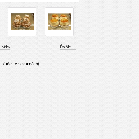
zložky
Ďalšie →
|
7
(čas v sekundách)