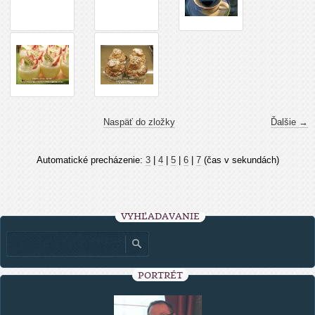
Naspäť do zložky
Ďalšie →
Automatické precházenie:
3
|
4
|
5
|
6
|
7
(čas v sekundách)
VYHĽADÁVANIE
PORTRÉT