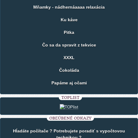
Mňamky - nádhernáaaaa relaxácia
Ku káve
Pitka
Čo sa da spravit z tekvice
XXXL
Čokoláda
Papáme aj očami
TOPLIST
OBĽÚBENÉ ODKAZY
Hĺadáte počítače ? Potrebujete poradiť s vypočtovou
technikou ?