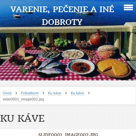
VARENIE, PEČENIE A INÉ
DOBROTY
›
›
›
›
Úvod
Fotoalbum
Ku káve
Ku káve
slide0001_image002.jpg
KU KÁVE
SLIDE0001_IMAGE002.JPG