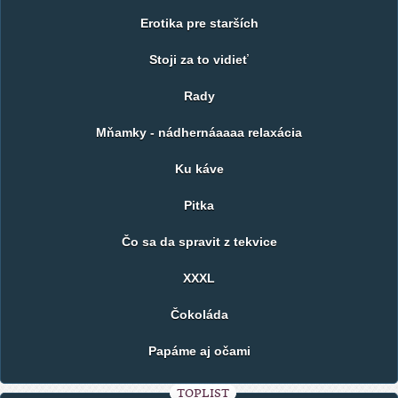
Erotika pre starších
Stoji za to vidieť
Rady
Mňamky - nádhernáaaaa relaxácia
Ku káve
Pitka
Čo sa da spravit z tekvice
XXXL
Čokoláda
Papáme aj očami
TOPLIST