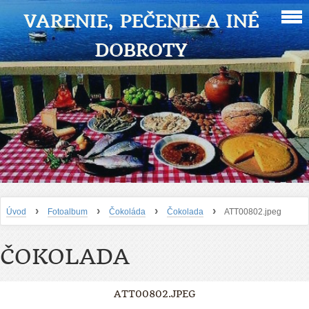
VARENIE, PEČENIE A INÉ
DOBROTY
›
›
›
›
Úvod
Fotoalbum
Čokoláda
Čokolada
ATT00802.jpeg
ČOKOLADA
ATT00802.JPEG