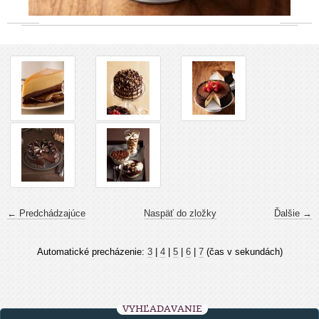
← Predchádzajúce
Naspäť do zložky
Ďalšie →
Automatické precházenie:
3
|
4
|
5
|
6
|
7
(čas v sekundách)
VYHĽADÁVANIE